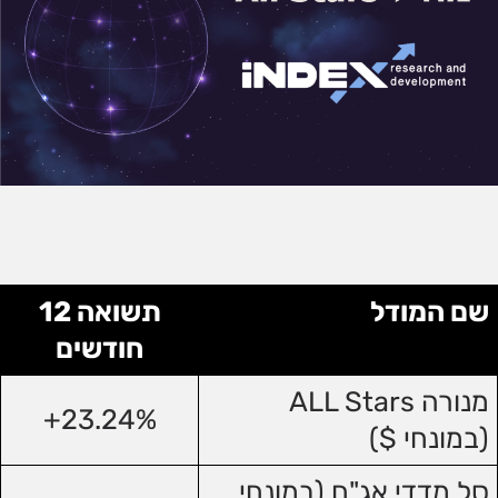
שם המודל
תשואה 12
חודשים
מנורה ALL Stars
23.24%+
(במונחי $)
סל מדדי אג"ח (במונחי