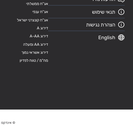
אג"ח ממשלתי
תנאי שימוש
אג"ח ענפי
אג"ח קונצרני ישראל
הצהרת נגישות
דירוג A
דירוג A-AA
English
דירוג AA ומעלה
דירוג אשראי נמוך
מח"מ / טווח לפדיון
© אינדקס מ