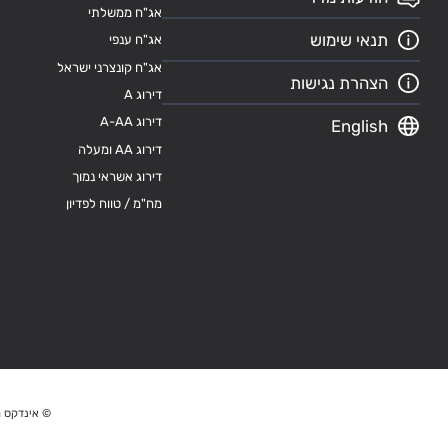
אג"ח ממשלתי
תנאי שימוש
אג"ח ענפי
אג"ח קונצרני ישראל
הצהרת נגישות
דירוג A
דירוג A-AA
English
דירוג AA ומעלה
דירוג אשראי נמוך
מח"מ / טווח לפדיון
© אינדקס מ