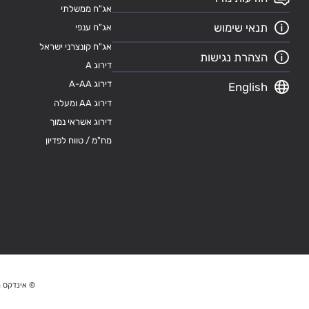
אג"ח ממשלתי
תנאי שימוש
אג"ח ענפי
אג"ח קונצרני ישראל
הצהרת נגישות
דירוג A
דירוג A-AA
English
דירוג AA ומעלה
דירוג אשראי נמוך
מח"מ / טווח לפדיון
© אינדקס מ