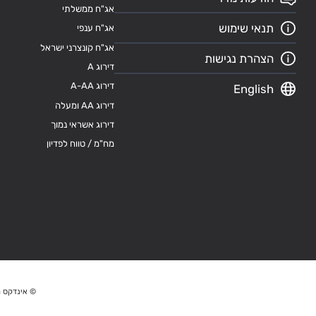
אג"ח ממשלתי
תנאי שימוש
אג"ח ענפי
אג"ח קונצרני ישראל
הצהרת נגישות
דירוג A
דירוג A-AA
English
דירוג AA ומעלה
דירוג אשראי נמוך
מח"מ / טווח לפדיון
© אינדקס מ