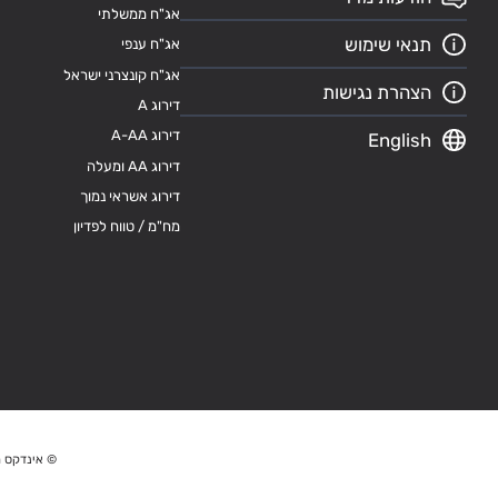
אג"ח ממשלתי
תנאי שימוש
אג"ח ענפי
אג"ח קונצרני ישראל
הצהרת נגישות
דירוג A
דירוג A-AA
English
דירוג AA ומעלה
דירוג אשראי נמוך
מח"מ / טווח לפדיון
© אינדקס מ