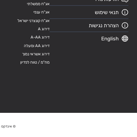
אג"ח ממשלתי
תנאי שימוש
אג"ח ענפי
אג"ח קונצרני ישראל
הצהרת נגישות
דירוג A
דירוג A-AA
English
דירוג AA ומעלה
דירוג אשראי נמוך
מח"מ / טווח לפדיון
© אינדקס מ