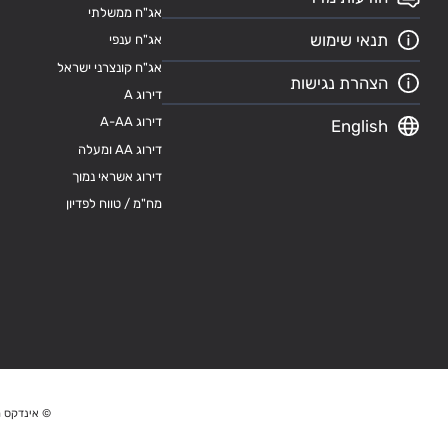
אג"ח ממשלתי
תנאי שימוש
אג"ח ענפי
אג"ח קונצרני ישראל
הצהרת נגישות
דירוג A
דירוג A-AA
English
דירוג AA ומעלה
דירוג אשראי נמוך
מח"מ / טווח לפדיון
© אינדקס מ