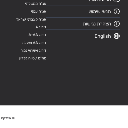
אג"ח ממשלתי
תנאי שימוש
אג"ח ענפי
אג"ח קונצרני ישראל
הצהרת נגישות
דירוג A
דירוג A-AA
English
דירוג AA ומעלה
דירוג אשראי נמוך
מח"מ / טווח לפדיון
© אינדקס מ