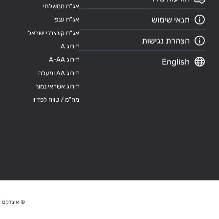
אג"ח ממשלתי
תנאי שימוש
אג"ח ענפי
אג"ח קונצרני ישראל
הצהרת נגישות
דירוג A
דירוג A-AA
English
דירוג AA ומעלה
דירוג אשראי נמוך
מח"מ / טווח לפדיון
© אינדקס מ