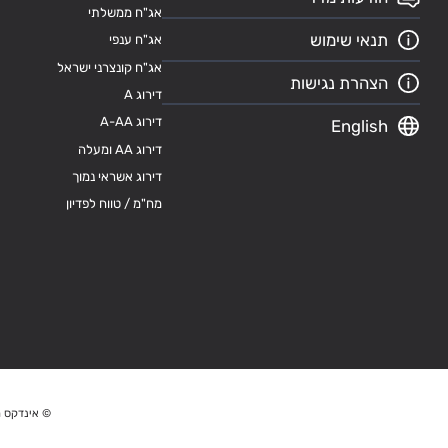
אג"ח ממשלתי
תנאי שימוש
אג"ח ענפי
אג"ח קונצרני ישראל
הצהרת נגישות
דירוג A
דירוג A-AA
English
דירוג AA ומעלה
דירוג אשראי נמוך
מח"מ / טווח לפדיון
© אינדקס מ