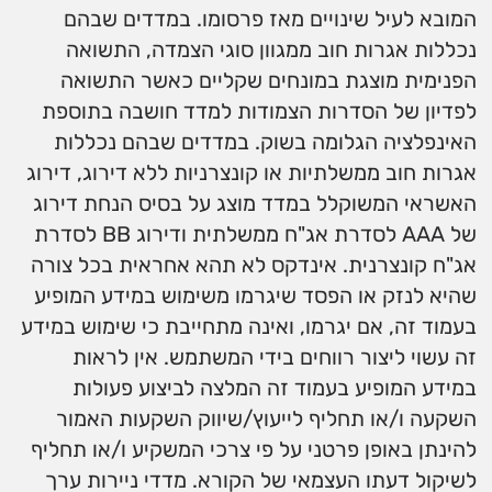
המובא לעיל שינויים מאז פרסומו. במדדים שבהם
נכללות אגרות חוב ממגוון סוגי הצמדה, התשואה
הפנימית מוצגת במונחים שקליים כאשר התשואה
לפדיון של הסדרות הצמודות למדד חושבה בתוספת
האינפלציה הגלומה בשוק. במדדים שבהם נכללות
אגרות חוב ממשלתיות או קונצרניות ללא דירוג, דירוג
האשראי המשוקלל במדד מוצג על בסיס הנחת דירוג
של AAA לסדרת אג"ח ממשלתית ודירוג BB לסדרת
אג"ח קונצרנית. אינדקס לא תהא אחראית בכל צורה
שהיא לנזק או הפסד שיגרמו משימוש במידע המופיע
בעמוד זה, אם יגרמו, ואינה מתחייבת כי שימוש במידע
זה עשוי ליצור רווחים בידי המשתמש. אין לראות
במידע המופיע בעמוד זה המלצה לביצוע פעולות
השקעה ו/או תחליף לייעוץ/שיווק השקעות האמור
להינתן באופן פרטני על פי צרכי המשקיע ו/או תחליף
לשיקול דעתו העצמאי של הקורא. מדדי ניירות ערך