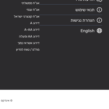
אג"ח ממשלתי
תנאי שימוש
אג"ח ענפי
אג"ח קונצרני ישראל
הצהרת נגישות
דירוג A
דירוג A-AA
English
דירוג AA ומעלה
דירוג אשראי נמוך
מח"מ / טווח לפדיון
© אינדקס מ