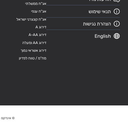
אג"ח ממשלתי
תנאי שימוש
אג"ח ענפי
אג"ח קונצרני ישראל
הצהרת נגישות
דירוג A
דירוג A-AA
English
דירוג AA ומעלה
דירוג אשראי נמוך
מח"מ / טווח לפדיון
© אינדקס מ