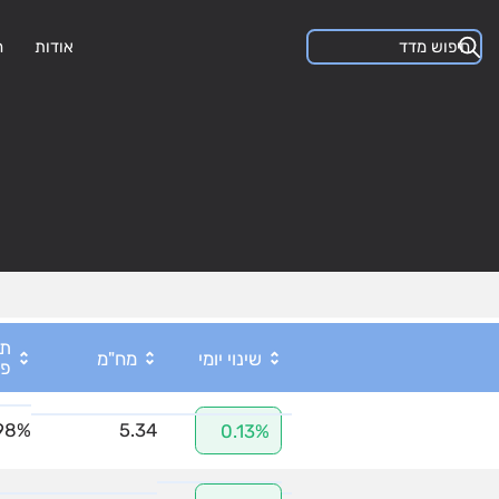
אודות
ה
תש
שינוי יומי
מח"מ
פנ
98%
5.34
0.13%