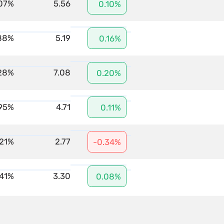
07%
5.56
0.10%
88%
5.19
0.16%
28%
7.08
0.20%
.95%
4.71
0.11%
.21%
2.77
-0.34%
.41%
3.30
0.08%