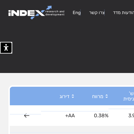
ודעות מדד
צרו קשר
Eng
'
מרווח
דירוג
ימית
3.
0.38%
AA+
על המדד