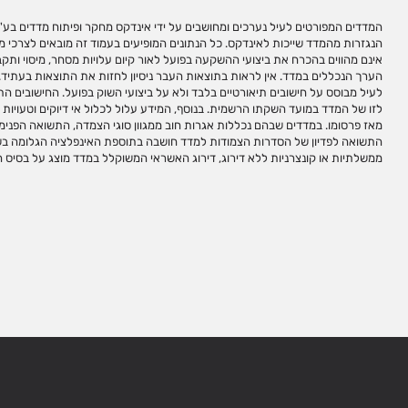
המדדים המפורטים לעיל נערכים ומחושבים על ידי אינדקס מחקר ופיתוח מדדים בע"מ 
ממשלתית ודירוג BB לסדרת אג"ח קונצרנית. אינדקס לא תהא אחראית בכל צורה 
הנגזרות מהמדד שייכות לאינדקס. כל הנתונים המופיעים בעמוד זה מובאים לצרכי 
במידע המופיע בעמוד זה, אם יגרמו, ואינה מתחייבת כי שימוש במידע זה עשוי ליצור
אינם מהווים בהכרח את ביצועי ההשקעה בפועל לאור קיום עלויות מסחר, מיסוי ותקבו
המופיע בעמוד זה המלצה לביצוע פעולות השקעה ו/או תחליף לייעוץ/שיווק השקעות 
הערך הנכללים במדד. אין לראות בתוצאות העבר ניסיון לחזות את התוצאות בעתיד. 
המשקיע ו/או תחליף לשיקול דעתו העצמאי של הקורא. מדדי ניירות ערך אינם מהווים
לעיל מבוסס על חישובים תיאורטיים בלבד ולא על ביצועי השוק בפועל. החישובים הת
באופן ישיר. אינדקס עוסקת בניתוח ובפיתוח, חישוב ועריכת מדדי ניירות ערך למג
לזו של המדד במועד השקתו הרשמית. בנוסף, המידע עלול לכלול אי דיוקים וטעויות ו
משווקת או מקדמת מכשירי השקעה על המדדים שהיא עורכת ו/או מחשבת. השימוש 
מאז פרסומו. במדדים שבהם נכללות אגרות חוב ממגוון סוגי הצמדה, התשואה הפנימ
השקעה מחייב התקשרות עם אינדקס לקבלת זכויות שימוש במדדים. שמות המדדים הינם 
התשואה לפדיון של הסדרות הצמודות למדד חושבה בתוספת האינפלציה הגלומה בש
לבצע כל שימוש בסימנים המסחריים של אינדקס ללא אישור מראש ובכתב מאינדק