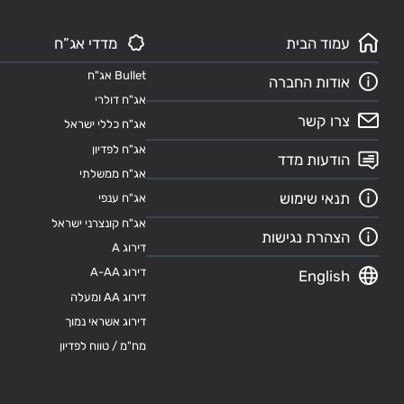
עמוד הבית
מדדי אג”ח
Bullet אג"ח
אודות החברה
אג"ח דולרי
צרו קשר
אג"ח כללי ישראל
אג"ח לפדיון
הודעות מדד
אג"ח ממשלתי
תנאי שימוש
אג"ח ענפי
אג"ח קונצרני ישראל
הצהרת נגישות
דירוג A
דירוג A-AA
English
דירוג AA ומעלה
דירוג אשראי נמוך
מח"מ / טווח לפדיון