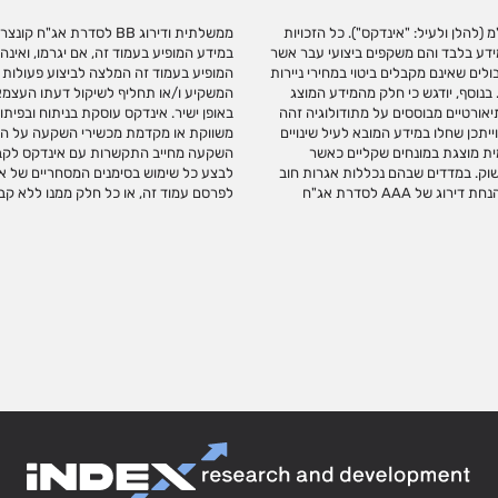
(להלן ולעיל: "אינדקס"). כל הזכויות
שהיא לנזק או הפסד שיגרמו משימוש
מידע בלבד והם משקפים ביצועי עבר אשר
 רווחים בידי המשתמש. אין לראות במידע
לים שאינם מקבלים ביטוי במחירי ניירות
האמור להינתן באופן פרטני על פי צרכי
בנוסף, יודגש כי חלק מהמידע המוצג
 מכשירי השקעה ולא ניתן להשקיע בהם
יאורטיים מבוססים על מתודולוגיה זהה
וון צרכי השקעה ואינה מנהלת, מאשרת,
ייתכן שחלו במידע המובא לעיל שינויים
במדדי אינדקס לצורך יצירת מכשירי
ית מוצגת במונחים שקליים כאשר
סימנים מסחריים של אינדקס. אין
וק. במדדים שבהם נכללות אגרות חוב
ס. אין להעתיק, לשכפל, לצטט ו/או
ממשלתיות או קונצרניות ללא דירוג, דירוג האשראי המשוקלל במדד מוצג על בסיס הנחת דירוג של AAA לסדרת אג"ח
לפרסם עמוד זה, או כל חלק ממנו ללא קב