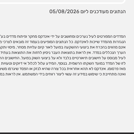
הנתונים מעודכנים ליום 05/08/2026
המדדים המפורטים לעיל נערכים ומחושבים על ידי אינדקס מחקר ופיתוח מדדים בע"מ 
פעולות השקעה ו/או תחליף לייעוץ/שיווק השקעות האמור להינתן באופן פרטני על פי 
הנגזרות מהמדד שייכות לאינדקס. כל הנתונים המופיעים בעמוד זה מובאים לצרכי 
העצמאי של הקורא. מדדי ניירות ערך אינם מהווים מכשירי השקעה ולא ניתן להשקיע 
אינם מהווים בהכרח את ביצועי ההשקעה בפועל לאור קיום עלויות מסחר, מיסוי ותקבו
ובפיתוח, חישוב ועריכת מדדי ניירות ערך למגוון צרכי השקעה ואינה מנהלת, מאש
הערך הנכללים במדד. אין לראות בתוצאות העבר ניסיון לחזות את התוצאות בעתיד. 
המדדים שהיא עורכת ו/או מחשבת. השימוש במדדי אינדקס לצורך יצירת מכשירי
לעיל מבוסס על חישובים תיאורטיים בלבד ולא על ביצועי השוק בפועל. החישובים הת
לקבלת זכויות שימוש במדדים. שמות המדדים הינם סימנים מסחריים של אינדקס. אין
לזו של המדד במועד השקתו הרשמית. בנוסף, המידע עלול לכלול אי דיוקים וטעויות ו
אינדקס ללא אישור מראש ובכתב מאינדקס. אין להעתיק, לשכפל, לצטט ו/או לפרסם
מאז פרסומו. אינדקס לא תהא אחראית בכל צורה שהיא לנזק או הפסד שיגרמו משימו
ואינה מתחייבת כי שימוש במידע זה עשוי ליצור רווחים בידי המשתמש. אין לראות ב