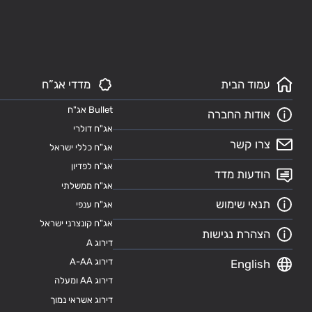
עמוד הבית
מדדי אג”ח
Bullet אג"ח
אודות החברה
אג"ח דולרי
צרו קשר
אג"ח כללי ישראל
אג"ח לפדיון
הודעות מדד
אג"ח ממשלתי
תנאי שימוש
אג"ח ענפי
אג"ח קונצרני ישראל
הצהרת נגישות
דירוג A
דירוג A-AA
English
דירוג AA ומעלה
דירוג אשראי נמוך