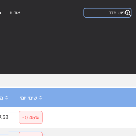
אודות
ה
שינוי יומי
מכ
7.53
-0.45%