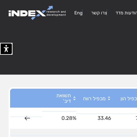
ודעות מדד
צרו קשר
Eng
תשואת
פיל הון
מכפיל רווח
דיב'
33.46
0.28%
על המדד