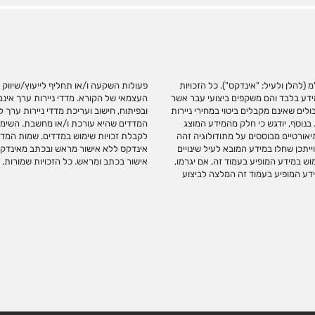
(להלן ולעיל: "אינדקס"). כל הזכויות
צרכי המשקיע ו/או תחליף לשיקול דעתו
מידע בלבד והם משקפים ביצועי עבר אשר
בהם באופן ישיר. אינדקס עוסקת בניתוח
לים שאינם מקבלים ביטוי במחירי ניירות
רת, משווקת או מקדמת מכשירי השקעה על
בנוסף, יודגש כי חלק מהמידע המוצג
 השקעה מחייב התקשרות עם אינדקס
יאורטיים מבוססים על מתודולוגיה זהה
 לבצע כל שימוש בסימנים המסחריים של
ייתכן שחלו במידע המובא לעיל שינויים
 עמוד זה, או כל חלק ממנו ללא קבלת
ש במידע המופיע בעמוד זה, אם יגרמו,
אישור בכתב ומראש. כל הזכויות שמורות.
מידע המופיע בעמוד זה המלצה לביצוע