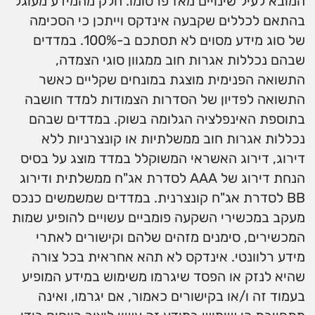
המובא לעיל שינויים מאז פרסומו. חלק מהמידע מעוגל
בהתאם לכללים שקבעה אינדקס וייתכן כי הסכימה
של סוג מידע מסוים לא תסתכם ב-100%. במדדים
שבהם נכללות אגרות חוב ממגוון סוגי הצמדה,
התשואה הפנימית מוצגת במונחים שקליים כאשר
התשואה לפדיון של הסדרות הצמודות למדד חושבה
בתוספת האינפלציה הגלומה בשוק. במדדים שבהם
נכללות אגרות חוב ממשלתיות או קונצרניות ללא
דירוג, דירוג האשראי המשוקלל במדד מוצג על בסיס
הנחת דירוג של AAA לסדרת אג"ח ממשלתית ודירוג
BB לסדרת אג"ח קונצרנית. במדדים שמשמשים כנכס
מעקב במכשירי השקעה פומביים עשויים להופיע שמות
המכשירים, סימנים מזהים שלהם וקישורים לאתרי
מידע רלוונטי. אינדקס לא תהא אחראית בכל צורה
שהיא לנזק או הפסד שיגרמו משימוש במידע המופיע
בעמוד זה ו/או בקישורים כאמור, אם יגרמו, ואינה