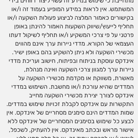
מתחייבת כי שימוש במידע זה עשוי ליצור רווחים בידי
המשתמש. אין לראות במידע המופיע בעמוד זה ו/או
בקישורים כאמור המלצה לביצוע פעולות השקעה ו/או
תחליף לייעוץ/שיווק השקעות האמור להינתן באופן
פרטני על פי צרכי המשקיע ו/או תחליף לשיקול דעתו
העצמאי של הקורא. מדדי ניירות ערך אינם מהווים
מכשירי השקעה ולא ניתן להשקיע בהם באופן ישיר.
אינדקס עוסקת בניתוח ובפיתוח, חישוב ועריכת מדדי
ניירות ערך למגוון צרכי השקעה ואינה מנהלת,
מאשרת, משווקת או מקדמת מכשירי השקעה על
המדדים שהיא עורכת ו/או מחשבת. השימוש במדדי
אינדקס לצורך יצירת מכשירי השקעה מחייב
התקשרות עם אינדקס לקבלת זכויות שימוש במדדים.
שמות המדדים הינם סימנים מסחריים של אינדקס. אין
לבצע כל שימוש בסימנים המסחריים של אינדקס ללא
אישור מראש ובכתב מאינדקס. אין להעתיק, לשכפל,