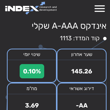
אינדקס A-AAA שקלי
קוד המדד: 1113
שער אחרון
שינוי יומי
0.10%
145.26
דירוג אשראי
מח"מ
3.69
AA-