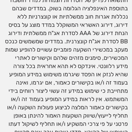
התשואה לפדיון של הסדרות הצמודות למדד חושבה
בתוספת האינפלציה הגלומה בשוק. במדדים שבהם
נכללות אגרות חוב ממשלתיות או קונצרניות ללא
דירוג, דירוג האשראי המשוקלל במדד מוצג על בסיס
הנחת דירוג של AAA לסדרת אג"ח ממשלתית ודירוג
BB לסדרת אג"ח קונצרנית. במדדים שמשמשים כנכס
מעקב במכשירי השקעה פומביים עשויים להופיע שמות
המכשירים, סימנים מזהים שלהם וקישורים לאתרי
מידע רלוונטי. אינדקס לא תהא אחראית בכל צורה
שהיא לנזק או הפסד שיגרמו משימוש במידע המופיע
בעמוד זה ו/או בקישורים כאמור, אם יגרמו, ואינה
מתחייבת כי שימוש במידע זה עשוי ליצור רווחים בידי
המשתמש. אין לראות במידע המופיע בעמוד זה ו/או
בקישורים כאמור המלצה לביצוע פעולות השקעה ו/או
תחליף לייעוץ/שיווק השקעות האמור להינתן באופן
פרטני על פי צרכי המשקיע ו/או תחליף לשיקול דעתו