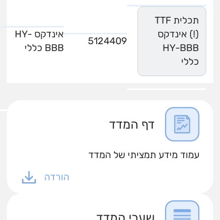
תכלית TTF
(!) אינדקס
אינדקס HY-
5124409
HY-BBB
BBB כללי
כללי
דף המדד
עמוד מידע תמציתי של המדד
הורדה
שערי המדד