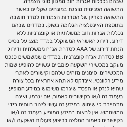
שבהם נכללות אגרות חוב ממגוון סוגי הצמדה,
התשואה הפנימית מוצגת במונחים שקליים כאשר
התשואה לפדיון של הסדרות הצמודות למדד חושבה
בתוספת האינפלציה הגלומה בשוק. במדדים שבהם
נכללות אגרות חוב ממשלתיות או קונצרניות ללא
דירוג, דירוג האשראי המשוקלל במדד מוצג על בסיס
הנחת דירוג של AAA לסדרת אג"ח ממשלתית ודירוג
BB לסדרת אג"ח קונצרנית. במדדים שמשמשים כנכס
מעקב במכשירי השקעה פומביים עשויים להופיע שמות
המכשירים, סימנים מזהים שלהם וקישורים לאתרי
מידע רלוונטי. אינדקס לא תהא אחראית בכל צורה
שהיא לנזק או הפסד שיגרמו משימוש במידע המופיע
בעמוד זה ו/או בקישורים כאמור, אם יגרמו, ואינה
מתחייבת כי שימוש במידע זה עשוי ליצור רווחים בידי
המשתמש. אין לראות במידע המופיע בעמוד זה ו/או
בקישורים כאמור המלצה לביצוע פעולות השקעה ו/או