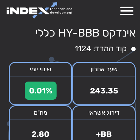
אינדקס HY-BBB כללי
קוד המדד: 1124
שער אחרון
שינוי יומי
0.01%
243.35
דירוג אשראי
מח"מ
2.80
BB+