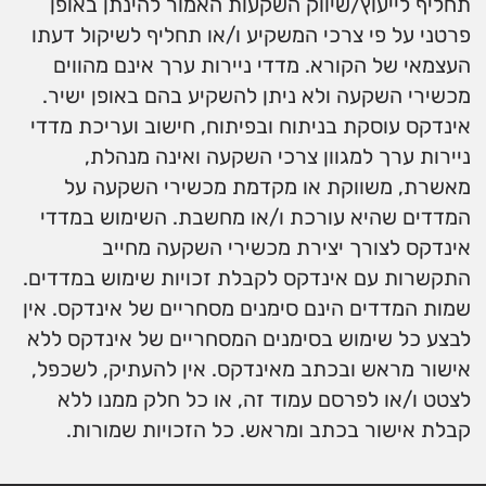
תחליף לייעוץ/שיווק השקעות האמור להינתן באופן
פרטני על פי צרכי המשקיע ו/או תחליף לשיקול דעתו
העצמאי של הקורא. מדדי ניירות ערך אינם מהווים
מכשירי השקעה ולא ניתן להשקיע בהם באופן ישיר.
אינדקס עוסקת בניתוח ובפיתוח, חישוב ועריכת מדדי
ניירות ערך למגוון צרכי השקעה ואינה מנהלת,
מאשרת, משווקת או מקדמת מכשירי השקעה על
המדדים שהיא עורכת ו/או מחשבת. השימוש במדדי
אינדקס לצורך יצירת מכשירי השקעה מחייב
התקשרות עם אינדקס לקבלת זכויות שימוש במדדים.
שמות המדדים הינם סימנים מסחריים של אינדקס. אין
לבצע כל שימוש בסימנים המסחריים של אינדקס ללא
אישור מראש ובכתב מאינדקס. אין להעתיק, לשכפל,
לצטט ו/או לפרסם עמוד זה, או כל חלק ממנו ללא
קבלת אישור בכתב ומראש. כל הזכויות שמורות.