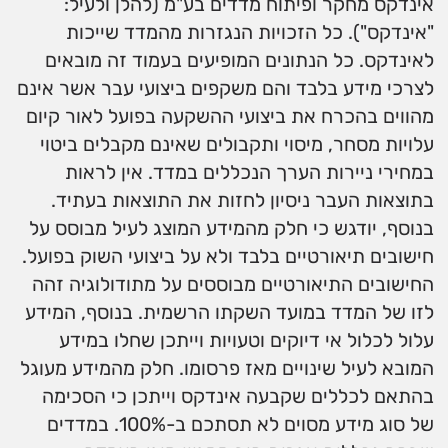
אינדקס מחקר ופיתוח מדדים בע"מ (להלן ולעיל:
"אינדקס"). כל הזכויות הנגזרות מהמדד שייכות
לאינדקס. כל הנתונים המופיעים בעמוד זה מובאים
לצרכי מידע בלבד והם משקפים ביצועי עבר אשר אינם
מהווים בהכרח את ביצועי ההשקעה בפועל לאור קיום
עלויות מסחר, מיסוי ותקבולים שאינם מקבלים ביטוי
במחירי ניירות הערך הנכללים במדד. אין לראות
בתוצאות העבר ניסיון לחזות את התוצאות בעתיד.
בנוסף, יודגש כי חלק מהמידע המוצג לעיל מבוסס על
חישובים תיאורטיים בלבד ולא על ביצועי השוק בפועל.
החישובים התיאורטיים מבוססים על מתודולוגיה זהה
לזו של המדד במועד השקתו הרשמית. בנוסף, המידע
עלול לכלול אי דיוקים וטעויות וייתכן שחלו במידע
המובא לעיל שינויים מאז פרסומו. חלק מהמידע מעוגל
בהתאם לכללים שקבעה אינדקס וייתכן כי הסכימה
של סוג מידע מסוים לא תסתכם ב-100%. במדדים