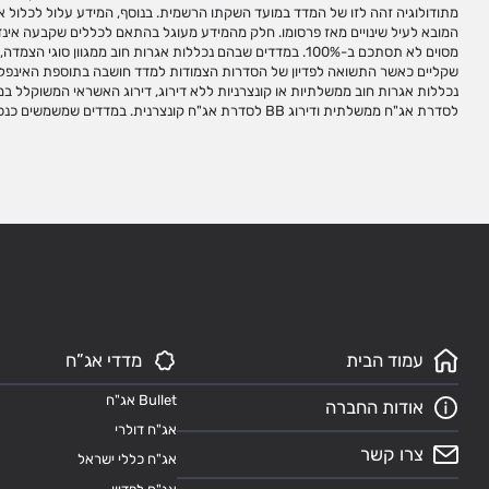
מתודולוגיה זהה לזו של המדד במועד השקתו הרשמית. בנוסף, המידע עלול לכלול אי ד
ובפיתוח, חישוב ועריכת מדדי ניירות ערך למגוון צרכי השקעה ואינה מנהלת, מאשרת, 
המובא לעיל שינויים מאז פרסומו. חלק מהמידע מעוגל בהתאם לכללים שקבעה אינדק
המדדים שהיא עורכת ו/או מחשבת. השימוש במדדי אינדקס לצורך יצירת מכשירי 
מסוים לא תסתכם ב-100%. במדדים שבהם נכללות אגרות חוב ממגוון סו
לקבלת זכויות שימוש במדדים. שמות המדדים הינם סימנים מסחריים של אינד
שקליים כאשר התשואה לפדיון של הסדרות הצמודות למדד חושבה בתוספת האינפל
אינדקס ללא אישור מראש ובכתב מאינדקס. אין להעתיק, לשכפל, לצטט ו/או לפרסם עמ
לסדרת אג"ח ממשלתית ודירוג BB לסדרת אג"ח קונצרנית. במדדים
עמוד הבית
מדדי אג”ח
Bullet אג"ח
אודות החברה
אג"ח דולרי
צרו קשר
אג"ח כללי ישראל