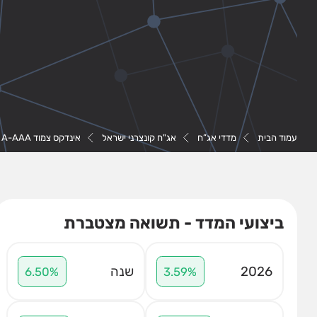
עמוד הבית
מדדי אג”ח
אג"ח קונצרני ישראל
אינדקס צמוד A-AAA פיזור רחב
ביצועי המדד - תשואה מצטברת
2026
שנה
6.50%
3.59%