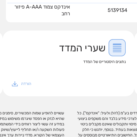
אינדקס צמוד A-AAA פיזור
5139134
רחב
שערי המדד
נתונים היסטוריים של המדד
הורדה
פיתוח מדדים בע"מ (להלן ולעיל: "אינדקס"). כל
מידע רלוונטי. אינדקס לא תהא אחראית בכל צורה
לצרכי מידע בלבד והם משקפים ביצועי
 אם יגרמו, ואינה מתחייבת כי שימוש
יסוי ותקבולים שאינם מקבלים ביטוי
/או בקישורים כאמור המלצה לביצוע
צאות בעתיד. בנוסף, יודגש כי חלק
כי המשקיע ו/או תחליף לשיקול דעתו
ל. החישובים התיאורטיים מבוססים על
הם באופן ישיר. אינדקס עוסקת בניתוח