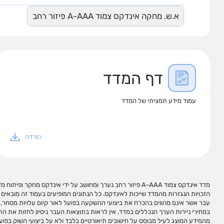
א.ש. מחקה אינדקס צמוד A-AAA פיזור רחב
דף המדד
עמוד מידע תמציתי של המדד
הורדה
מדד אינדקס צמוד A-AAA פיזור רחב נערך ומחושב על ידי אינדקס מחקר ו
עשויים להופיע שמות המכשירים, סימנים מזהים שלהם וקישורים לאתרי 
הזכויות הנגזרות מהמדד שייכות לאינדקס. כל הנתונים המופיעים בעמוד זה מובאים 
שהיא לנזק או הפסד שיגרמו משימוש במידע המופיע בעמוד זה ו/או בקישורים כאמור,
עבר אשר אינם מהווים בהכרח את ביצועי ההשקעה בפועל לאור קיום עלויות מסחר, מ
במידע זה עשוי ליצור רווחים בידי המשתמש. אין לראות במידע המופיע בעמוד זה ו
במחירי ניירות הערך הנכללים במדד. אין לראות בתוצאות העבר ניסיון לחזות את התו
פעולות השקעה ו/או תחליף לייעוץ/שיווק השקעות האמור להינתן באופן פרטני על פי צר
מהמידע המוצג לעיל מבוסס על חישובים תיאורטיים בלבד ולא על ביצועי השוק בפוע
העצמאי של הקורא. מדדי ניירות ערך אינם מהווים מכשירי השקעה ולא ניתן להשקיע ב