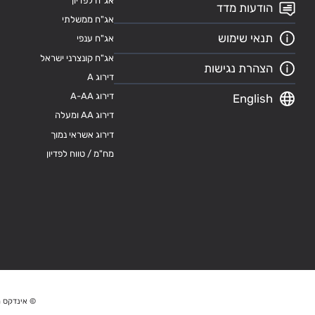
אג"ח לפדיון
הודעות מדד
אג"ח ממשלתי
תנאי שימוש
אג"ח ענפי
אג"ח קונצרני ישראל
הצהרת נגישות
דירוג A
דירוג A-AA
English
דירוג AA ומעלה
דירוג אשראי נמוך
מח"מ / טווח לפדיון
© אינדקס מ