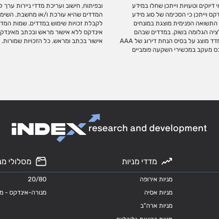
יוקים וטעויות וייתכן שחלו במידע
משווקת או מקדמת מכשירי השקעה על
ס וייתכן כי הסכימה של סוג מידע
השקעה מחייב התקשרות עם אינדקס
גי הצמדה, התשואה הפנימית מוצגת במונחים
קס. אין לבצע כל שימוש בסימנים המסחריים של
ציה הגלומה בשוק. במדדים שבהם
וד זה, או כל חלק ממנו ללא קבלת
נכללות אגרות חוב ממשלתיות או קונצרניות ללא דירוג, דירוג האשראי המשוקלל במדד מוצג על בסיס הנחת דירוג של AAA
אישור בכתב ומראש. כל הזכויות שמורות.
 שמשמשים כנכס מעקב במכשירי השקעה פומביים
מדדי מניות
מסלולי מנ
מניות אירופה
20/80
מניות אסיה
מנורה-אינדקס - מ
מניות ארה"ב