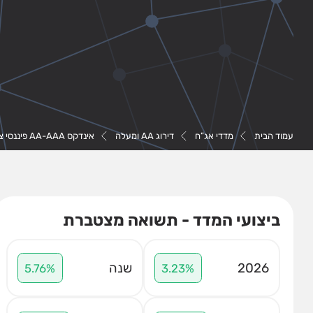
עמוד הבית
מדדי אג”ח
דירוג AA ומעלה
אינדקס AA-AAA פיננסי צמוד
ביצועי המדד - תשואה מצטברת
2026
שנה
5.76%
3.23%