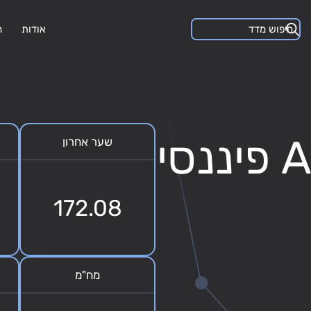
אודות
ה
אינדקס AA-AAA פיננסי
שער אחרון
172.08
מח"מ