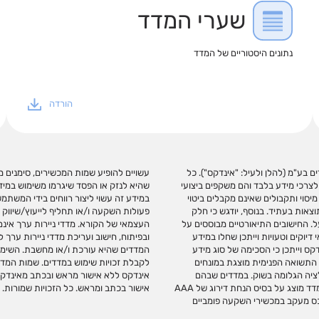
שערי המדד
נתונים היסטוריים של המדד
הורדה
וח מדדים בע"מ (להלן ולעיל: "אינדקס"). כל
ע רלוונטי. אינדקס לא תהא אחראית בכל צורה
לצרכי מידע בלבד והם משקפים ביצועי
 אם יגרמו, ואינה מתחייבת כי שימוש
יסוי ותקבולים שאינם מקבלים ביטוי
/או בקישורים כאמור המלצה לביצוע
צאות בעתיד. בנוסף, יודגש כי חלק
כי המשקיע ו/או תחליף לשיקול דעתו
ל. החישובים התיאורטיים מבוססים על
הם באופן ישיר. אינדקס עוסקת בניתוח
יוקים וטעויות וייתכן שחלו במידע
משווקת או מקדמת מכשירי השקעה על
ס וייתכן כי הסכימה של סוג מידע
השקעה מחייב התקשרות עם אינדקס
גי הצמדה, התשואה הפנימית מוצגת במונחים
קס. אין לבצע כל שימוש בסימנים המסחריים של
ציה הגלומה בשוק. במדדים שבהם
וד זה, או כל חלק ממנו ללא קבלת
נכללות אגרות חוב ממשלתיות או קונצרניות ללא דירוג, דירוג האשראי המשוקלל במדד מוצג על בסיס הנחת דירוג של AAA
אישור בכתב ומראש. כל הזכויות שמורות.
 שמשמשים כנכס מעקב במכשירי השקעה פומביים