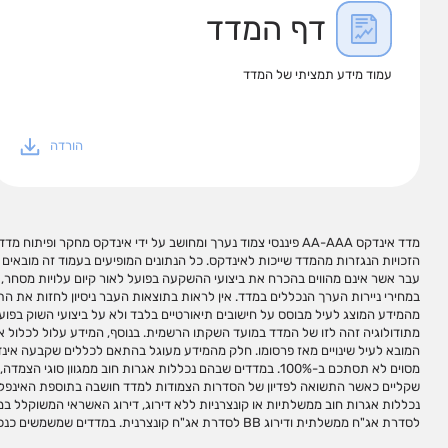
דף המדד
עמוד מידע תמציתי של המדד
הורדה
מדד אינדקס AA-AAA פיננסי צמוד נערך ומחושב על ידי אינדקס מחקר ופית
עשויים להופיע שמות המכשירים, סימנים מזהים שלהם וקישורים לאתרי מיד
הזכויות הנגזרות מהמדד שייכות לאינדקס. כל הנתונים המופיעים בעמוד זה מובאים 
שהיא לנזק או הפסד שיגרמו משימוש במידע המופיע בעמוד זה ו/או בקישורים כאמור,
עבר אשר אינם מהווים בהכרח את ביצועי ההשקעה בפועל לאור קיום עלויות מסחר, מ
במידע זה עשוי ליצור רווחים בידי המשתמש. אין לראות במידע המופיע בעמוד זה ו
במחירי ניירות הערך הנכללים במדד. אין לראות בתוצאות העבר ניסיון לחזות את התו
פעולות השקעה ו/או תחליף לייעוץ/שיווק השקעות האמור להינתן באופן פרטני על פי צר
מהמידע המוצג לעיל מבוסס על חישובים תיאורטיים בלבד ולא על ביצועי השוק בפוע
העצמאי של הקורא. מדדי ניירות ערך אינם מהווים מכשירי השקעה ולא ניתן להשקיע ב
מתודולוגיה זהה לזו של המדד במועד השקתו הרשמית. בנוסף, המידע עלול לכלול אי ד
ובפיתוח, חישוב ועריכת מדדי ניירות ערך למגוון צרכי השקעה ואינה מנהלת, מאשרת, 
המובא לעיל שינויים מאז פרסומו. חלק מהמידע מעוגל בהתאם לכללים שקבעה אינדק
המדדים שהיא עורכת ו/או מחשבת. השימוש במדדי אינדקס לצורך יצירת מכשירי 
מסוים לא תסתכם ב-100%. במדדים שבהם נכללות אגרות חוב ממגוון סו
לקבלת זכויות שימוש במדדים. שמות המדדים הינם סימנים מסחריים של אינד
שקליים כאשר התשואה לפדיון של הסדרות הצמודות למדד חושבה בתוספת האינפל
אינדקס ללא אישור מראש ובכתב מאינדקס. אין להעתיק, לשכפל, לצטט ו/או לפרסם עמ
לסדרת אג"ח ממשלתית ודירוג BB לסדרת אג"ח קונצרנית. במדדים