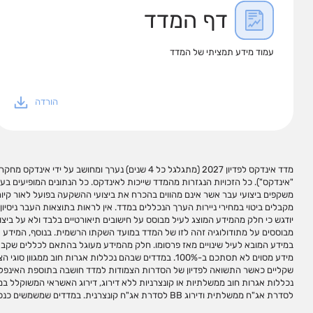
דף המדד
עמוד מידע תמציתי של המדד
הורדה
מדד אינדקס לפדיון 2027 (מתגלגל כל 4 שנים) נערך ומחושב על י
עשויים להופיע שמות המכשירים, סימנים מזהים שלהם וקישורים לאת
"אינדקס"). כל הזכויות הנגזרות מהמדד שייכות לאינדקס. כל הנתונים המופיעים בע
שהיא לנזק או הפסד שיגרמו משימוש במידע המופיע בעמוד זה ו/או בקישורים כאמור,
משקפים ביצועי עבר אשר אינם מהווים בהכרח את ביצועי ההשקעה בפועל לאור קיום 
במידע זה עשוי ליצור רווחים בידי המשתמש. אין לראות במידע המופיע בעמוד זה 
מקבלים ביטוי במחירי ניירות הערך הנכללים במדד. אין לראות בתוצאות העבר ניסיון
פעולות השקעה ו/או תחליף לייעוץ/שיווק השקעות האמור להינתן באופן פרטני על פי צר
יודגש כי חלק מהמידע המוצג לעיל מבוסס על חישובים תיאורטיים בלבד ולא על ביצו
העצמאי של הקורא. מדדי ניירות ערך אינם מהווים מכשירי השקעה ולא ניתן להשקיע ב
מבוססים על מתודולוגיה זהה לזו של המדד במועד השקתו הרשמית. בנוסף, המידע עלול
ובפיתוח, חישוב ועריכת מדדי ניירות ערך למגוון צרכי השקעה ואינה מנהלת, מאש
במידע המובא לעיל שינויים מאז פרסומו. חלק מהמידע מעוגל בהתאם לכללים שקבעה
המדדים שהיא עורכת ו/או מחשבת. השימוש במדדי אינדקס לצורך יצירת מכשירי
מידע מסוים לא תסתכם ב-100%. במדדים שבהם נכללות אגרות חוב מ
לקבלת זכויות שימוש במדדים. שמות המדדים הינם סימנים מסחריים 
שקליים כאשר התשואה לפדיון של הסדרות הצמודות למדד חושבה בתוספת האינפל
אינדקס ללא אישור מראש ובכתב מאינדקס. אין להעתיק, לשכפל, לצטט ו/או לפרסם עמ
לסדרת אג"ח ממשלתית ודירוג BB לסדרת אג"ח קונצרנית. במדדים