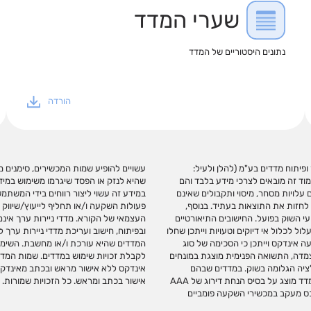
שערי המדד
נתונים היסטוריים של המדד
הורדה
די אינדקס מחקר ופיתוח מדדים בע"מ (להלן ולעיל:
רי מידע רלוונטי. אינדקס לא תהא אחראית בכל צורה
מוד זה מובאים לצרכי מידע בלבד והם
 אם יגרמו, ואינה מתחייבת כי שימוש
עלויות מסחר, מיסוי ותקבולים שאינם
ו/או בקישורים כאמור המלצה לביצוע
 לחזות את התוצאות בעתיד. בנוסף,
כי המשקיע ו/או תחליף לשיקול דעתו
עי השוק בפועל. החישובים התיאורטיים
הם באופן ישיר. אינדקס עוסקת בניתוח
 לכלול אי דיוקים וטעויות וייתכן שחלו
רת, משווקת או מקדמת מכשירי השקעה על
 אינדקס וייתכן כי הסכימה של סוג
 השקעה מחייב התקשרות עם אינדקס
מגוון סוגי הצמדה, התשואה הפנימית מוצגת במונחים
של אינדקס. אין לבצע כל שימוש בסימנים המסחריים של
ציה הגלומה בשוק. במדדים שבהם
וד זה, או כל חלק ממנו ללא קבלת
נכללות אגרות חוב ממשלתיות או קונצרניות ללא דירוג, דירוג האשראי המשוקלל במדד מוצג על בסיס הנחת דירוג של AAA
אישור בכתב ומראש. כל הזכויות שמורות.
 שמשמשים כנכס מעקב במכשירי השקעה פומביים