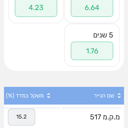
4.23
6.64
5 שנים
1.76
שם הנייר
משקל במדד (%)
מ.ק.מ 517
15.2