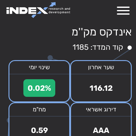
אינדקס מק''מ
קוד המדד: 1185
שער אחרון
שינוי יומי
0.02%
116.12
דירוג אשראי
מח"מ
0.59
AAA