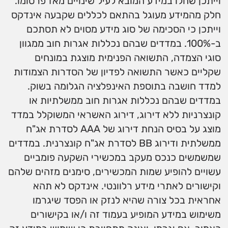
וייתכן שחלו במידע המובא לעיל שינויים מאז פרסומו.
חלק מהמידע מעוגל בהתאם לכללים שקבעה אינדקס
וייתכן כי הסכימה של סוג מידע מסוים לא תסתכם
ב-100%. במדדים שבהם נכללות אגרות חוב ממגוון
סוגי הצמדה, התשואה הפנימית מוצגת במונחים
שקליים כאשר התשואה לפדיון של הסדרות הצמודות
למדד חושבה בתוספת האינפלציה הגלומה בשוק.
במדדים שבהם נכללות אגרות חוב ממשלתיות או
קונצרניות ללא דירוג, דירוג האשראי המשוקלל במדד
מוצג על בסיס הנחת דירוג של AAA לסדרת אג"ח
ממשלתית ודירוג BB לסדרת אג"ח קונצרנית. במדדים
שמשמשים כנכס מעקב במכשירי השקעה פומביים
עשויים להופיע שמות המכשירים, סימנים מזהים שלהם
וקישורים לאתרי מידע רלוונטי. אינדקס לא תהא
אחראית בכל צורה שהיא לנזק או הפסד שיגרמו
משימוש במידע המופיע בעמוד זה ו/או בקישורים