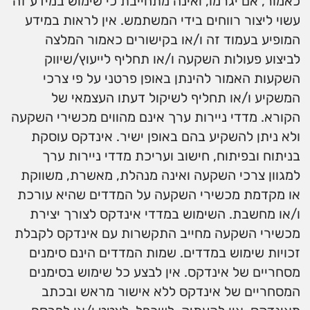
כאמור, אם יגרמו, ואינה מתחייבת כי שימוש במידע זה
עשוי ליצור רווחים בידי המשתמש. אין לראות במידע
המופיע בעמוד זה ו/או בקישורים כאמור המלצה
לביצוע פעולות השקעה ו/או תחליף לייעוץ/שיווק
השקעות האמור להינתן באופן פרטני על פי צרכי
המשקיע ו/או תחליף לשיקול דעתו העצמאי של
הקורא. מדדי ניירות ערך אינם מהווים מכשירי השקעה
ולא ניתן להשקיע בהם באופן ישיר. אינדקס עוסקת
בניתוח ובפיתוח, חישוב ועריכת מדדי ניירות ערך
למגוון צרכי השקעה ואינה מנהלת, מאשרת, משווקת
או מקדמת מכשירי השקעה על המדדים שהיא עורכת
ו/או מחשבת. השימוש במדדי אינדקס לצורך יצירת
מכשירי השקעה מחייב התקשרות עם אינדקס לקבלת
זכויות שימוש במדדים. שמות המדדים הינם סימנים
מסחריים של אינדקס. אין לבצע כל שימוש בסימנים
המסחריים של אינדקס ללא אישור מראש ובכתב