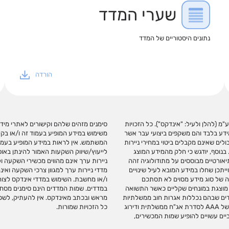
שערי המדד
נתונים היסטוריים של המדד
הורדה
וח מדדים בע"מ (להלן ולעיל: "אינדקס"). כל הזכויות
תהא אחראית בכל צורה שהיא לנזק או הפסד שיגרמו
מידע בלבד והם משקפים ביצועי עבר אשר
שימוש במידע זה עשוי ליצור רווחים בידי
לים שאינם מקבלים ביטוי במחירי ניירות
 לביצוע פעולות השקעה ו/או תחליף
בנוסף, יודגש כי חלק מהמידע המוצג
לשיקול דעתו העצמאי של הקורא. מדדי
יאורטיים מבוססים על מתודולוגיה זהה
עוסקת בניתוח ובפיתוח, חישוב ועריכת
ייתכן שחלו במידע המובא לעיל שינויים
כשירי השקעה על המדדים שהיא עורכת
ה של סוג מידע מסוים לא תסתכם
עם אינדקס לקבלת זכויות שימוש
מית מוצגת במונחים שקליים כאשר התשואה
בסימנים המסחריים של אינדקס ללא אישור
דים שבהם נכללות אגרות חוב ממשלתיות
לק ממנו ללא קבלת אישור בכתב ומראש.
או קונצרניות ללא דירוג, דירוג האשראי המשוקלל במדד מוצג על בסיס הנחת דירוג של AAA לסדרת אג"ח ממשלתית ודירוג
כל הזכויות שמורות.
ים עשויים להופיע שמות המכשירים,