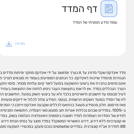
דף המדד
עמוד מידע תמציתי של המדד
הורדה
מדד אינדקס שקלי מדורג עד A נערך ומחושב על ידי אינדקס מחקר ופית
סימנים מזהים שלהם וקישורים לאתרי מידע רלוונטי. אינדקס לא 
הנגזרות מהמדד שייכות לאינדקס. כל הנתונים המופיעים בעמוד זה מובאים לצרכי 
משימוש במידע המופיע בעמוד זה ו/או בקישורים כאמור, אם יגרמו, ואינה מתחייבת כי 
אינם מהווים בהכרח את ביצועי ההשקעה בפועל לאור קיום עלויות מסחר, מיסוי ותקבו
המשתמש. אין לראות במידע המופיע בעמוד זה ו/או בקישורים כאמור המלצה
הערך הנכללים במדד. אין לראות בתוצאות העבר ניסיון לחזות את התוצאות בעתיד. 
לייעוץ/שיווק השקעות האמור להינתן באופן פרטני על פי צרכי המשקיע ו/או תחליף 
לעיל מבוסס על חישובים תיאורטיים בלבד ולא על ביצועי השוק בפועל. החישובים הת
ניירות ערך אינם מהווים מכשירי השקעה ולא ניתן להשקיע בהם באופן ישיר. אינדקס 
לזו של המדד במועד השקתו הרשמית. בנוסף, המידע עלול לכלול אי דיוקים וטעויות ו
מדדי ניירות ערך למגוון צרכי השקעה ואינה מנהלת, מאשרת, משווקת או מקדמת מ
מאז פרסומו. חלק מהמידע מעוגל בהתאם לכללים שקבעה אינדקס וייתכן כי הסכימ
ו/או מחשבת. השימוש במדדי אינדקס לצורך יצירת מכשירי השקעה מחייב התקשרות 
ב-100%. במדדים שבהם נכללות אגרות חוב ממגוון סוגי הצמדה, התשואה הפני
במדדים. שמות המדדים הינם סימנים מסחריים של אינדקס. אין לבצע כל שימוש 
לפדיון של הסדרות הצמודות למדד חושבה בתוספת האינפלציה הגלומה בשוק. במד
מראש ובכתב מאינדקס. אין להעתיק, לשכפל, לצטט ו/או לפרסם עמוד זה, או כל ח
BB לסדרת אג"ח קונצרנית. במדדים שמשמשים כנכס מעקב במכשירי השקעה פומבי