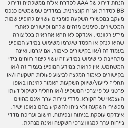
הנחת דירוג של AAA לסדרת אג"ח ממשלתית ודירוג
BB לסדרת אג"ח קונצרנית. במדדים שמשמשים כנכס
מעקב במכשירי השקעה פומביים עשויים להופיע שמות
המכשירים, סימנים מזהים שלהם וקישורים לאתרי
מידע רלוונטי. אינדקס לא תהא אחראית בכל צורה
שהיא לנזק או הפסד שיגרמו משימוש במידע המופיע
בעמוד זה ו/או בקישורים כאמור, אם יגרמו, ואינה
מתחייבת כי שימוש במידע זה עשוי ליצור רווחים בידי
המשתמש. אין לראות במידע המופיע בעמוד זה ו/או
בקישורים כאמור המלצה לביצוע פעולות השקעה ו/או
תחליף לייעוץ/שיווק השקעות האמור להינתן באופן
פרטני על פי צרכי המשקיע ו/או תחליף לשיקול דעתו
העצמאי של הקורא. מדדי ניירות ערך אינם מהווים
מכשירי השקעה ולא ניתן להשקיע בהם באופן ישיר.
אינדקס עוסקת בניתוח ובפיתוח, חישוב ועריכת מדדי
ניירות ערך למגוון צרכי השקעה ואינה מנהלת,