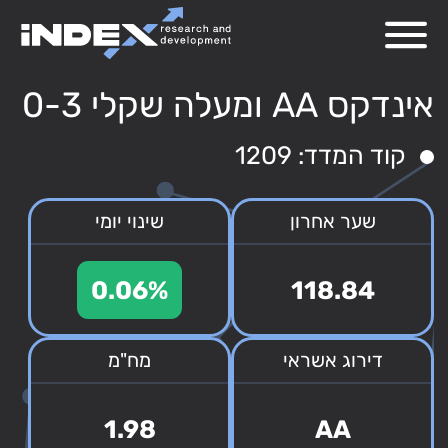
אינדקס AA ומעלה שקלי 0-3
קוד המדד: 1209
שער אחרון
שינוי יומי
0.06%
118.84
דירוג אשראי
מח"מ
1.98
AA