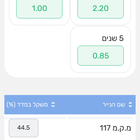
1.00
2.20
5 שנים
0.85
שם הנייר
משקל במדד (%)
מ.ק.מ 117
44.5