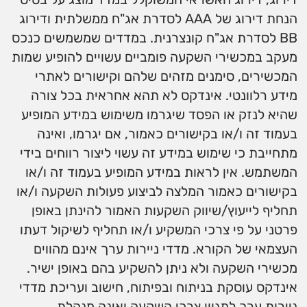
הנחת דירוג של AAA לסדרת אג"ח ממשלתית ודירוג
BB לסדרת אג"ח קונצרנית. במדדים שמשמשים כנכס
מעקב במכשירי השקעה פומביים עשויים להופיע שמות
המכשירים, סימנים מזהים שלהם וקישורים לאתרי
מידע רלוונטי. אינדקס לא תהא אחראית בכל צורה
שהיא לנזק או הפסד שיגרמו משימוש במידע המופיע
בעמוד זה ו/או בקישורים כאמור, אם יגרמו, ואינה
מתחייבת כי שימוש במידע זה עשוי ליצור רווחים בידי
המשתמש. אין לראות במידע המופיע בעמוד זה ו/או
בקישורים כאמור המלצה לביצוע פעולות השקעה ו/או
תחליף לייעוץ/שיווק השקעות האמור להינתן באופן
פרטני על פי צרכי המשקיע ו/או תחליף לשיקול דעתו
העצמאי של הקורא. מדדי ניירות ערך אינם מהווים
מכשירי השקעה ולא ניתן להשקיע בהם באופן ישיר.
אינדקס עוסקת בניתוח ובפיתוח, חישוב ועריכת מדדי
ניירות ערך למגוון צרכי השקעה ואינה מנהלת,