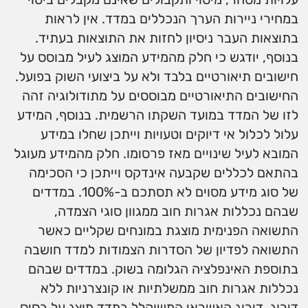
במחירי ניירות הערך הנכללים במדד. אין לראות
בתוצאות העבר ניסיון לחזות את התוצאות בעתיד.
בנוסף, יודגש כי חלק מהמידע המוצג לעיל מבוסס על
חישובים תיאורטיים בלבד ולא על ביצועי השוק בפועל.
החישובים התיאורטיים מבוססים על מתודולוגיה זהה
לזו של המדד במועד השקתו הרשמית. בנוסף, המידע
עלול לכלול אי דיוקים וטעויות וייתכן שחלו במידע
המובא לעיל שינויים מאז פרסומו. חלק מהמידע מעוגל
בהתאם לכללים שקבעה אינדקס וייתכן כי הסכימה
של סוג מידע מסוים לא תסתכם ב-100%. במדדים
שבהם נכללות אגרות חוב ממגוון סוגי הצמדה,
התשואה הפנימית מוצגת במונחים שקליים כאשר
התשואה לפדיון של הסדרות הצמודות למדד חושבה
בתוספת האינפלציה הגלומה בשוק. במדדים שבהם
נכללות אגרות חוב ממשלתיות או קונצרניות ללא
דירוג, דירוג האשראי המשוקלל במדד מוצג על בסיס