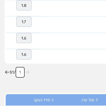
1.8
1.7
1.6
1.6
51
/
מס' קרן
מדד נעקב