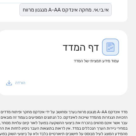
אי.בי.אי. מחקה אינדקס A-AA מנגנון מרווח
דף המדד
עמוד מידע תמציתי של המדד
הורדה
מדד אינדקס A-AA מנגנון מרווח נערך ומחושב על ידי אינדקס מחקר ופיתוח מ
עשויים להופיע שמות המכשירים, סימנים מזהים שלהם וקישורים לאתרי מידע רל
הזכויות הנגזרות מהמדד שייכות לאינדקס. כל הנתונים המופיעים בעמוד זה מובאים 
שהיא לנזק או הפסד שיגרמו משימוש במידע המופיע בעמוד זה ו/או בקישורים כאמור,
עבר אשר אינם מהווים בהכרח את ביצועי ההשקעה בפועל לאור קיום עלויות מסחר, מ
במידע זה עשוי ליצור רווחים בידי המשתמש. אין לראות במידע המופיע בעמוד זה ו
במחירי ניירות הערך הנכללים במדד. אין לראות בתוצאות העבר ניסיון לחזות את התו
פעולות השקעה ו/או תחליף לייעוץ/שיווק השקעות האמור להינתן באופן פרטני על פי צר
מהמידע המוצג לעיל מבוסס על חישובים תיאורטיים בלבד ולא על ביצועי השוק בפוע
העצמאי של הקורא. מדדי ניירות ערך אינם מהווים מכשירי השקעה ולא ניתן להשקיע ב