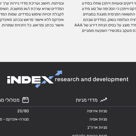
יוקים וטעויות וייתכן שחלו במידע
משווקת או מקדמת מכשירי השקעה על
ס וייתכן כי הסכימה של סוג מידע
השקעה מחייב התקשרות עם אינדקס
גי הצמדה, התשואה הפנימית מוצגת במונחים
קס. אין לבצע כל שימוש בסימנים המסחריים של
ציה הגלומה בשוק. במדדים שבהם
וד זה, או כל חלק ממנו ללא קבלת
נכללות אגרות חוב ממשלתיות או קונצרניות ללא דירוג, דירוג האשראי המשוקלל במדד מוצג על בסיס הנחת דירוג של AAA
אישור בכתב ומראש. כל הזכויות שמורות.
 שמשמשים כנכס מעקב במכשירי השקעה פומביים
מדדי מניות
מסלולי מנ
מניות אירופה
20/80
מניות אסיה
מנורה-אינדקס - מ
מניות ארה"ב
מניות בריאות גלובליים