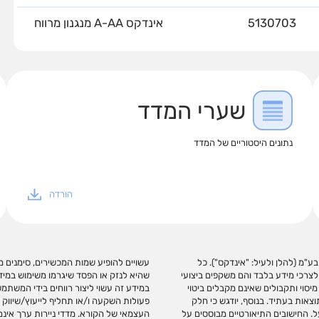
5130703
אינדקס A-AA מנגנון מרווח
שערי המדד
נתונים היסטוריים של המדד
הורדה
דדים בע"מ (להלן ולעיל: "אינדקס"). כל
וונטי. אינדקס לא תהא אחראית בכל צורה
לצרכי מידע בלבד והם משקפים ביצועי
 אם יגרמו, ואינה מתחייבת כי שימוש
יסוי ותקבולים שאינם מקבלים ביטוי
/או בקישורים כאמור המלצה לביצוע
צאות בעתיד. בנוסף, יודגש כי חלק
כי המשקיע ו/או תחליף לשיקול דעתו
ל. החישובים התיאורטיים מבוססים על
הם באופן ישיר. אינדקס עוסקת בניתוח