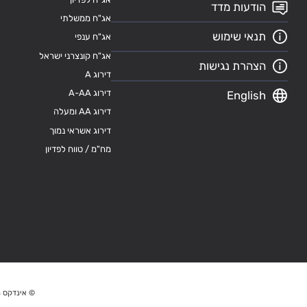
הודעות מדד
אג"ח ממשלתי
תנאי שימוש
אג"ח ענפי
אג"ח קונצרני ישראל
הצהרת נגישות
דירוג A
דירוג A-AA
English
דירוג AA ומעלה
דירוג אשראי נמוך
מח"מ / טווח לפדיון
© אינדקס מ