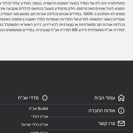
מתודולוגיה זהה לזו של המדד במועד השקתו הרשמית. בנוסף, המידע עלול לכלול אי ד
ובפיתוח, חישוב ועריכת מדדי ניירות ערך למגוון צרכי השקעה ואינה מנהלת, מאשרת, 
המובא לעיל שינויים מאז פרסומו. חלק מהמידע מעוגל בהתאם לכללים שקבעה אינדק
המדדים שהיא עורכת ו/או מחשבת. השימוש במדדי אינדקס לצורך יצירת מכשירי 
מסוים לא תסתכם ב-100%. במדדים שבהם נכללות אגרות חוב ממגוון סו
לקבלת זכויות שימוש במדדים. שמות המדדים הינם סימנים מסחריים של אינד
שקליים כאשר התשואה לפדיון של הסדרות הצמודות למדד חושבה בתוספת האינפל
אינדקס ללא אישור מראש ובכתב מאינדקס. אין להעתיק, לשכפל, לצטט ו/או לפרסם עמ
לסדרת אג"ח ממשלתית ודירוג BB לסדרת אג"ח קונצרנית. במדדים
עמוד הבית
מדדי אג”ח
Bullet אג"ח
אודות החברה
אג"ח דולרי
צרו קשר
אג"ח כללי ישראל
אג"ח לפדיון