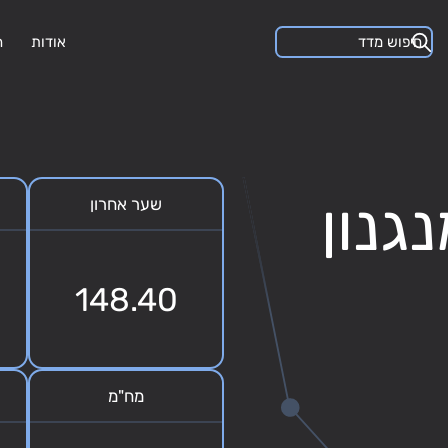
אודות
ה
ס A-AA מנגנון
שער אחרון
148.40
מח"מ