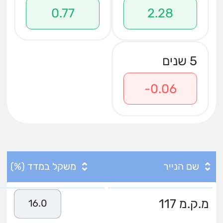
0.77
2.28
5 שנים
-0.06
שם הנייר
משקל במדד (%)
מ.ק.מ 117
16.0