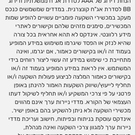
הנחת דירוג של AAA לסדרת אג"ח ממשלתית ודירוג
BB לסדרת אג"ח קונצרנית. במדדים שמשמשים כנכס
מעקב במכשירי השקעה פומביים עשויים להופיע שמות
המכשירים, סימנים מזהים שלהם וקישורים לאתרי
מידע רלוונטי. אינדקס לא תהא אחראית בכל צורה
שהיא לנזק או הפסד שיגרמו משימוש במידע המופיע
בעמוד זה ו/או בקישורים כאמור, אם יגרמו, ואינה
מתחייבת כי שימוש במידע זה עשוי ליצור רווחים בידי
המשתמש. אין לראות במידע המופיע בעמוד זה ו/או
בקישורים כאמור המלצה לביצוע פעולות השקעה ו/או
תחליף לייעוץ/שיווק השקעות האמור להינתן באופן
פרטני על פי צרכי המשקיע ו/או תחליף לשיקול דעתו
העצמאי של הקורא. מדדי ניירות ערך אינם מהווים
מכשירי השקעה ולא ניתן להשקיע בהם באופן ישיר.
אינדקס עוסקת בניתוח ובפיתוח, חישוב ועריכת מדדי
ניירות ערך למגוון צרכי השקעה ואינה מנהלת,