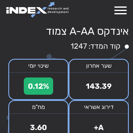
אינדקס A-AA צמוד
קוד המדד: 1247
שער אחרון
שינוי יומי
0.12%
143.39
דירוג אשראי
מח"מ
3.60
A+