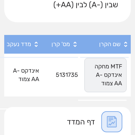
שבין (-A) לבין (AA+)
שם הקרן
מס' קרן
מדד נעקב
MTF מחקה
אינדקס A-
אינדקס A-
5131735
AA צמוד
AA צמוד
דף המדד