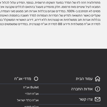
מתודולוגיה זהה לזו של המדד במועד השקתו הרשמית. בנוסף, המידע עלול לכלול אי ד
ובפיתוח, חישוב ועריכת מדדי ניירות ערך למגוון צרכי השקעה ואינה מנהלת, מאשרת, 
המובא לעיל שינויים מאז פרסומו. חלק מהמידע מעוגל בהתאם לכללים שקבעה אינדק
המדדים שהיא עורכת ו/או מחשבת. השימוש במדדי אינדקס לצורך יצירת מכשירי 
מסוים לא תסתכם ב-100%. במדדים שבהם נכללות אגרות חוב ממגוון סו
לקבלת זכויות שימוש במדדים. שמות המדדים הינם סימנים מסחריים של אינד
שקליים כאשר התשואה לפדיון של הסדרות הצמודות למדד חושבה בתוספת האינפל
אינדקס ללא אישור מראש ובכתב מאינדקס. אין להעתיק, לשכפל, לצטט ו/או לפרסם עמ
לסדרת אג"ח ממשלתית ודירוג BB לסדרת אג"ח קונצרנית. במדדים
עמוד הבית
מדדי אג”ח
Bullet אג"ח
אודות החברה
אג"ח דולרי
צרו קשר
אג"ח כללי ישראל
אג"ח לפדיון