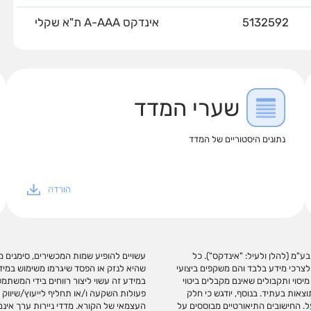
5132592
אינדקס A-AAA ת"א שקלי
שערי המדד
נתונים היסטוריים של המדד
הורדה
דדים בע"מ (להלן ולעיל: "אינדקס"). כל
לוונטי. אינדקס לא תהא אחראית בכל צורה
לצרכי מידע בלבד והם משקפים ביצועי
 אם יגרמו, ואינה מתחייבת כי שימוש
יסוי ותקבולים שאינם מקבלים ביטוי
/או בקישורים כאמור המלצה לביצוע
צאות בעתיד. בנוסף, יודגש כי חלק
כי המשקיע ו/או תחליף לשיקול דעתו
ל. החישובים התיאורטיים מבוססים על
הם באופן ישיר. אינדקס עוסקת בניתוח