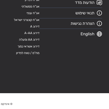
הודעות מדד
אג"ח ממשלתי
תנאי שימוש
אג"ח ענפי
אג"ח קונצרני ישראל
הצהרת נגישות
דירוג A
דירוג A-AA
English
דירוג AA ומעלה
דירוג אשראי נמוך
מח"מ / טווח לפדיון
© אינדקס מ