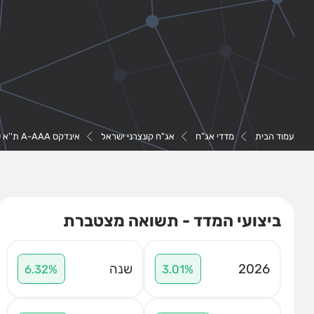
עמוד הבית
מדדי אג”ח
אג"ח קונצרני ישראל
אינדקס A-AAA ת''א שקלי
ביצועי המדד - תשואה מצטברת
2026
שנה
6.32%
3.01%