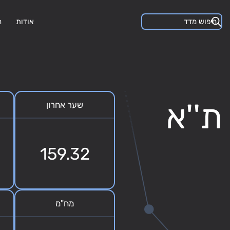
אודות
ה
ינדקס A-AAA ת''א
שער אחרון
159.32
מח"מ