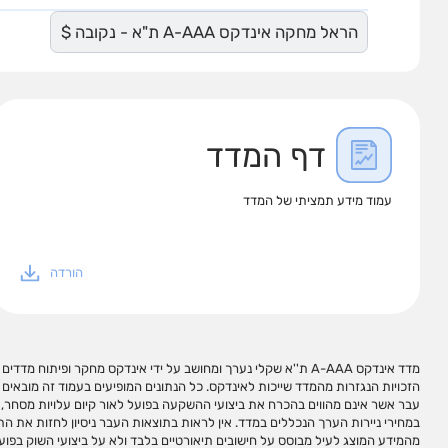
הראל מחקה אינדקס A-AAA ת"א - נקובה $
דף המדד
עמוד מידע תמציתי של המדד
הורדה
מדד אינדקס A-AAA ת''א שקלי נערך ומחושב על ידי אינדקס מחקר ופיתוח מ
עשויים להופיע שמות המכשירים, סימנים מזהים שלהם וקישורים לאתרי מידע ר
הזכויות הנגזרות מהמדד שייכות לאינדקס. כל הנתונים המופיעים בעמוד זה מובאים 
שהיא לנזק או הפסד שיגרמו משימוש במידע המופיע בעמוד זה ו/או בקישורים כאמור,
עבר אשר אינם מהווים בהכרח את ביצועי ההשקעה בפועל לאור קיום עלויות מסחר, מ
במידע זה עשוי ליצור רווחים בידי המשתמש. אין לראות במידע המופיע בעמוד זה ו
במחירי ניירות הערך הנכללים במדד. אין לראות בתוצאות העבר ניסיון לחזות את התו
פעולות השקעה ו/או תחליף לייעוץ/שיווק השקעות האמור להינתן באופן פרטני על פי צר
מהמידע המוצג לעיל מבוסס על חישובים תיאורטיים בלבד ולא על ביצועי השוק בפוע
העצמאי של הקורא. מדדי ניירות ערך אינם מהווים מכשירי השקעה ולא ניתן להשקיע ב