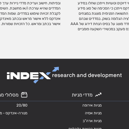
יוקים וטעויות וייתכן שחלו במידע
משווקת או מקדמת מכשירי השקעה על
ס וייתכן כי הסכימה של סוג מידע
השקעה מחייב התקשרות עם אינדקס
גי הצמדה, התשואה הפנימית מוצגת במונחים
קס. אין לבצע כל שימוש בסימנים המסחריים של
ציה הגלומה בשוק. במדדים שבהם
וד זה, או כל חלק ממנו ללא קבלת
נכללות אגרות חוב ממשלתיות או קונצרניות ללא דירוג, דירוג האשראי המשוקלל במדד מוצג על בסיס הנחת דירוג של AAA
אישור בכתב ומראש. כל הזכויות שמורות.
 שמשמשים כנכס מעקב במכשירי השקעה פומביים
מדדי מניות
מסלולי מנ
מניות אירופה
20/80
מניות אסיה
מנורה-אינדקס - מ
מניות ארה"ב
מניות בריאות גלובליים