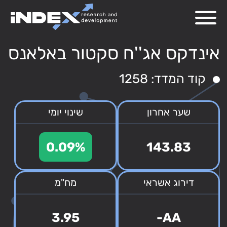
אינדקס אג''ח סקטור באלאנס
קוד המדד: 1258
שער אחרון
שינוי יומי
0.09%
143.83
דירוג אשראי
מח"מ
3.95
AA-