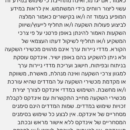
כאמור, אם יגרמו, ואינה מתחייבת כי שימוש במידע זה
עשוי ליצור רווחים בידי המשתמש. אין לראות במידע
המופיע בעמוד זה ו/או בקישורים כאמור המלצה
לביצוע פעולות השקעה ו/או תחליף לייעוץ/שיווק
השקעות האמור להינתן באופן פרטני על פי צרכי
המשקיע ו/או תחליף לשיקול דעתו העצמאי של
הקורא. מדדי ניירות ערך אינם מהווים מכשירי השקעה
ולא ניתן להשקיע בהם באופן ישיר. אינדקס עוסקת
בניתוח ובפיתוח, חישוב ועריכת מדדי ניירות ערך
למגוון צרכי השקעה ואינה מנהלת, מאשרת, משווקת
או מקדמת מכשירי השקעה על המדדים שהיא עורכת
ו/או מחשבת. השימוש במדדי אינדקס לצורך יצירת
מכשירי השקעה מחייב התקשרות עם אינדקס לקבלת
זכויות שימוש במדדים. שמות המדדים הינם סימנים
מסחריים של אינדקס. אין לבצע כל שימוש בסימנים
המסחריים של אינדקס ללא אישור מראש ובכתב