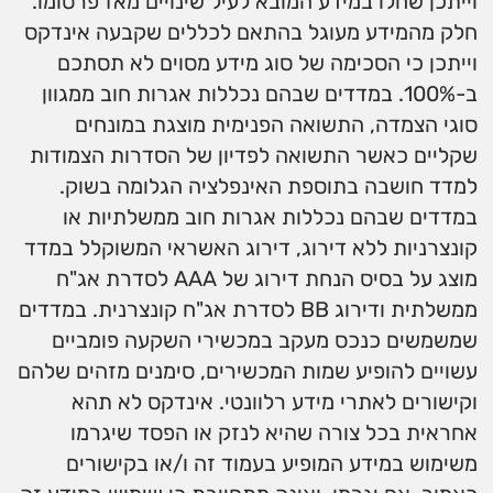
וייתכן שחלו במידע המובא לעיל שינויים מאז פרסומו.
חלק מהמידע מעוגל בהתאם לכללים שקבעה אינדקס
וייתכן כי הסכימה של סוג מידע מסוים לא תסתכם
ב-100%. במדדים שבהם נכללות אגרות חוב ממגוון
סוגי הצמדה, התשואה הפנימית מוצגת במונחים
שקליים כאשר התשואה לפדיון של הסדרות הצמודות
למדד חושבה בתוספת האינפלציה הגלומה בשוק.
במדדים שבהם נכללות אגרות חוב ממשלתיות או
קונצרניות ללא דירוג, דירוג האשראי המשוקלל במדד
מוצג על בסיס הנחת דירוג של AAA לסדרת אג"ח
ממשלתית ודירוג BB לסדרת אג"ח קונצרנית. במדדים
שמשמשים כנכס מעקב במכשירי השקעה פומביים
עשויים להופיע שמות המכשירים, סימנים מזהים שלהם
וקישורים לאתרי מידע רלוונטי. אינדקס לא תהא
אחראית בכל צורה שהיא לנזק או הפסד שיגרמו
משימוש במידע המופיע בעמוד זה ו/או בקישורים