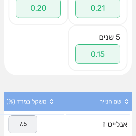
0.20
0.21
5 שנים
0.15
שם הנייר
משקל במדד (%)
אנלייט ז
7.5