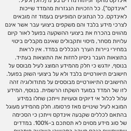
אינדקס מחקר ופיתוח מדדים בע"מ (להלן ולעיל:
"אינדקס"). כל הזכויות הנגזרות מהמדד שייכות
לאינדקס. כל הנתונים המופיעים בעמוד זה מובאים
לצרכי מידע בלבד והם משקפים ביצועי עבר אשר אינם
מהווים בהכרח את ביצועי ההשקעה בפועל לאור קיום
עלויות מסחר, מיסוי ותקבולים שאינם מקבלים ביטוי
במחירי ניירות הערך הנכללים במדד. אין לראות
בתוצאות העבר ניסיון לחזות את התוצאות בעתיד.
בנוסף, יודגש כי חלק מהמידע המוצג לעיל מבוסס על
חישובים תיאורטיים בלבד ולא על ביצועי השוק בפועל.
החישובים התיאורטיים מבוססים על מתודולוגיה זהה
לזו של המדד במועד השקתו הרשמית. בנוסף, המידע
עלול לכלול אי דיוקים וטעויות וייתכן שחלו במידע
המובא לעיל שינויים מאז פרסומו. חלק מהמידע מעוגל
בהתאם לכללים שקבעה אינדקס וייתכן כי הסכימה
של סוג מידע מסוים לא תסתכם ב-100%. במדדים