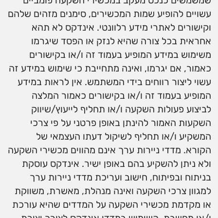
שמשמשים כנכס מעקב במכשירי השקעה פומביים
עשויים להופיע שמות המכשירים, סימנים מזהים שלהם
וקישורים לאתרי מידע רלוונטי. אינדקס לא תהא
אחראית בכל צורה שהיא לנזק או הפסד שיגרמו
משימוש במידע המופיע בעמוד זה ו/או בקישורים
כאמור, אם יגרמו, ואינה מתחייבת כי שימוש במידע זה
עשוי ליצור רווחים בידי המשתמש. אין לראות במידע
המופיע בעמוד זה ו/או בקישורים כאמור המלצה
לביצוע פעולות השקעה ו/או תחליף לייעוץ/שיווק
השקעות האמור להינתן באופן פרטני על פי צרכי
המשקיע ו/או תחליף לשיקול דעתו העצמאי של
הקורא. מדדי ניירות ערך אינם מהווים מכשירי השקעה
ולא ניתן להשקיע בהם באופן ישיר. אינדקס עוסקת
בניתוח ובפיתוח, חישוב ועריכת מדדי ניירות ערך
למגוון צרכי השקעה ואינה מנהלת, מאשרת, משווקת
או מקדמת מכשירי השקעה על המדדים שהיא עורכת