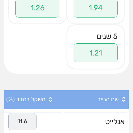
1.26
1.94
5 שנים
1.21
שם הנייר
משקל במדד (%)
אנלייט
11.6