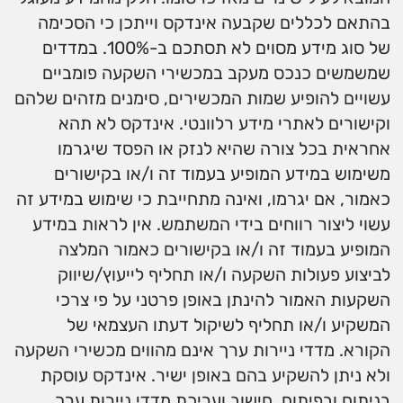
בהתאם לכללים שקבעה אינדקס וייתכן כי הסכימה
של סוג מידע מסוים לא תסתכם ב-100%. במדדים
שמשמשים כנכס מעקב במכשירי השקעה פומביים
עשויים להופיע שמות המכשירים, סימנים מזהים שלהם
וקישורים לאתרי מידע רלוונטי. אינדקס לא תהא
אחראית בכל צורה שהיא לנזק או הפסד שיגרמו
משימוש במידע המופיע בעמוד זה ו/או בקישורים
כאמור, אם יגרמו, ואינה מתחייבת כי שימוש במידע זה
עשוי ליצור רווחים בידי המשתמש. אין לראות במידע
המופיע בעמוד זה ו/או בקישורים כאמור המלצה
לביצוע פעולות השקעה ו/או תחליף לייעוץ/שיווק
השקעות האמור להינתן באופן פרטני על פי צרכי
המשקיע ו/או תחליף לשיקול דעתו העצמאי של
הקורא. מדדי ניירות ערך אינם מהווים מכשירי השקעה
ולא ניתן להשקיע בהם באופן ישיר. אינדקס עוסקת
בניתוח ובפיתוח, חישוב ועריכת מדדי ניירות ערך