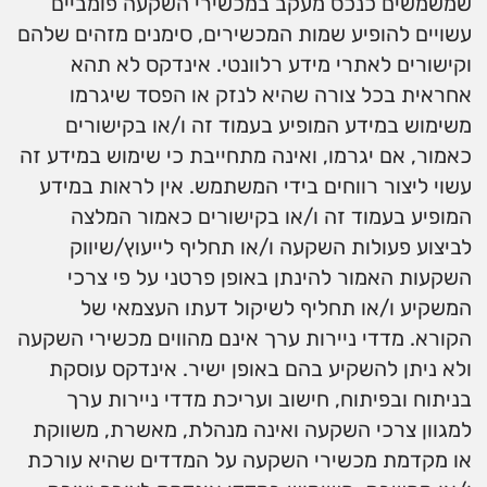
שמשמשים כנכס מעקב במכשירי השקעה פומביים
עשויים להופיע שמות המכשירים, סימנים מזהים שלהם
וקישורים לאתרי מידע רלוונטי. אינדקס לא תהא
אחראית בכל צורה שהיא לנזק או הפסד שיגרמו
משימוש במידע המופיע בעמוד זה ו/או בקישורים
כאמור, אם יגרמו, ואינה מתחייבת כי שימוש במידע זה
עשוי ליצור רווחים בידי המשתמש. אין לראות במידע
המופיע בעמוד זה ו/או בקישורים כאמור המלצה
לביצוע פעולות השקעה ו/או תחליף לייעוץ/שיווק
השקעות האמור להינתן באופן פרטני על פי צרכי
המשקיע ו/או תחליף לשיקול דעתו העצמאי של
הקורא. מדדי ניירות ערך אינם מהווים מכשירי השקעה
ולא ניתן להשקיע בהם באופן ישיר. אינדקס עוסקת
בניתוח ובפיתוח, חישוב ועריכת מדדי ניירות ערך
למגוון צרכי השקעה ואינה מנהלת, מאשרת, משווקת
או מקדמת מכשירי השקעה על המדדים שהיא עורכת