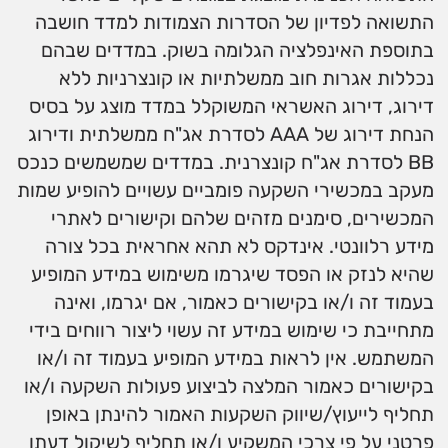
התשואה לפדיון של הסדרות הצמודות למדד חושבה
בתוספת האינפלציה הגלומה בשוק. במדדים שבהם
נכללות אגרות חוב ממשלתיות או קונצרניות ללא
דירוג, דירוג האשראי המשוקלל במדד מוצג על בסיס
הנחת דירוג של AAA לסדרת אג"ח ממשלתית ודירוג
BB לסדרת אג"ח קונצרנית. במדדים שמשמשים כנכס
מעקב במכשירי השקעה פומביים עשויים להופיע שמות
המכשירים, סימנים מזהים שלהם וקישורים לאתרי
מידע רלוונטי. אינדקס לא תהא אחראית בכל צורה
שהיא לנזק או הפסד שיגרמו משימוש במידע המופיע
בעמוד זה ו/או בקישורים כאמור, אם יגרמו, ואינה
מתחייבת כי שימוש במידע זה עשוי ליצור רווחים בידי
המשתמש. אין לראות במידע המופיע בעמוד זה ו/או
בקישורים כאמור המלצה לביצוע פעולות השקעה ו/או
תחליף לייעוץ/שיווק השקעות האמור להינתן באופן
פרטני על פי צרכי המשקיע ו/או תחליף לשיקול דעתו