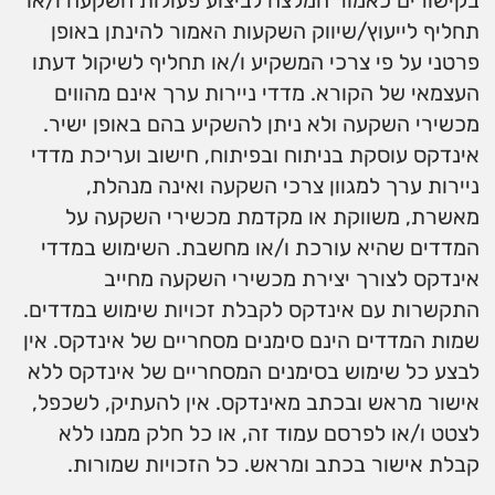
בקישורים כאמור המלצה לביצוע פעולות השקעה ו/או
תחליף לייעוץ/שיווק השקעות האמור להינתן באופן
פרטני על פי צרכי המשקיע ו/או תחליף לשיקול דעתו
העצמאי של הקורא. מדדי ניירות ערך אינם מהווים
מכשירי השקעה ולא ניתן להשקיע בהם באופן ישיר.
אינדקס עוסקת בניתוח ובפיתוח, חישוב ועריכת מדדי
ניירות ערך למגוון צרכי השקעה ואינה מנהלת,
מאשרת, משווקת או מקדמת מכשירי השקעה על
המדדים שהיא עורכת ו/או מחשבת. השימוש במדדי
אינדקס לצורך יצירת מכשירי השקעה מחייב
התקשרות עם אינדקס לקבלת זכויות שימוש במדדים.
שמות המדדים הינם סימנים מסחריים של אינדקס. אין
לבצע כל שימוש בסימנים המסחריים של אינדקס ללא
אישור מראש ובכתב מאינדקס. אין להעתיק, לשכפל,
לצטט ו/או לפרסם עמוד זה, או כל חלק ממנו ללא
קבלת אישור בכתב ומראש. כל הזכויות שמורות.