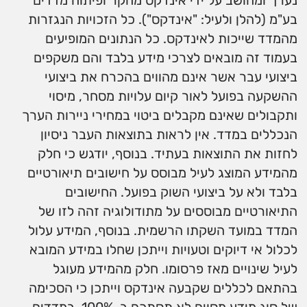
נערך ומחושב על ידי אינדקס מחקר ופיתוח מדדים
בע"מ (להלן ולעיל: "אינדקס"). כל הזכויות הנגזרות
מהמדד שייכות לאינדקס. כל הנתונים המופיעים
בעמוד זה מובאים לצרכי מידע בלבד והם משקפים
ביצועי עבר אשר אינם מהווים בהכרח את ביצועי
ההשקעה בפועל לאור קיום עלויות מסחר, מיסוי
ותקבולים שאינם מקבלים ביטוי במחירי ניירות הערך
הנכללים במדד. אין לראות בתוצאות העבר ניסיון
לחזות את התוצאות בעתיד. בנוסף, יודגש כי חלק
מהמידע המוצג לעיל מבוסס על חישובים תיאורטיים
בלבד ולא על ביצועי השוק בפועל. החישובים
התיאורטיים מבוססים על מתודולוגיה זהה לזו של
המדד במועד השקתו הרשמית. בנוסף, המידע עלול
לכלול אי דיוקים וטעויות וייתכן שחלו במידע המובא
לעיל שינויים מאז פרסומו. חלק מהמידע מעוגל
בהתאם לכללים שקבעה אינדקס וייתכן כי הסכימה