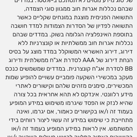
של סוג מידע מסוים לא תסתכם ב-100%. במדדים
שבהם נכללות אגרות חוב ממגוון סוגי הצמדה,
התשואה הפנימית מוצגת במונחים שקליים כאשר
התשואה לפדיון של הסדרות הצמודות למדד חושבה
בתוספת האינפלציה הגלומה בשוק. במדדים שבהם
נכללות אגרות חוב ממשלתיות או קונצרניות ללא
דירוג, דירוג האשראי המשוקלל במדד מוצג על בסיס
הנחת דירוג של AAA לסדרת אג"ח ממשלתית ודירוג
BB לסדרת אג"ח קונצרנית. במדדים שמשמשים כנכס
מעקב במכשירי השקעה פומביים עשויים להופיע שמות
המכשירים, סימנים מזהים שלהם וקישורים לאתרי
מידע רלוונטי. אינדקס לא תהא אחראית בכל צורה
שהיא לנזק או הפסד שיגרמו משימוש במידע המופיע
בעמוד זה ו/או בקישורים כאמור, אם יגרמו, ואינה
מתחייבת כי שימוש במידע זה עשוי ליצור רווחים בידי
המשתמש. אין לראות במידע המופיע בעמוד זה ו/או