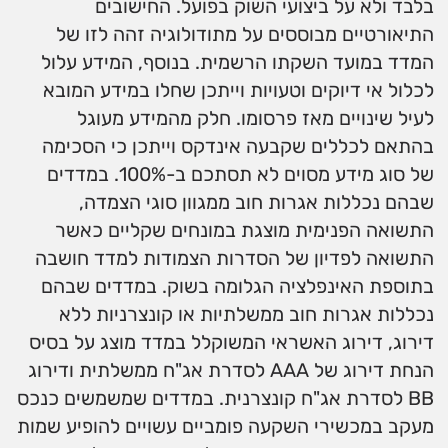
בלבד ולא על ביצועי השוק בפועל. החישובים
התיאורטיים מבוססים על מתודולוגיה זהה לזו של
המדד במועד השקתו הרשמית. בנוסף, המידע עלול
לכלול אי דיוקים וטעויות וייתכן שחלו במידע המובא
לעיל שינויים מאז פרסומו. חלק מהמידע מעוגל
בהתאם לכללים שקבעה אינדקס וייתכן כי הסכימה
של סוג מידע מסוים לא תסתכם ב-100%. במדדים
שבהם נכללות אגרות חוב ממגוון סוגי הצמדה,
התשואה הפנימית מוצגת במונחים שקליים כאשר
התשואה לפדיון של הסדרות הצמודות למדד חושבה
בתוספת האינפלציה הגלומה בשוק. במדדים שבהם
נכללות אגרות חוב ממשלתיות או קונצרניות ללא
דירוג, דירוג האשראי המשוקלל במדד מוצג על בסיס
הנחת דירוג של AAA לסדרת אג"ח ממשלתית ודירוג
BB לסדרת אג"ח קונצרנית. במדדים שמשמשים כנכס
מעקב במכשירי השקעה פומביים עשויים להופיע שמות