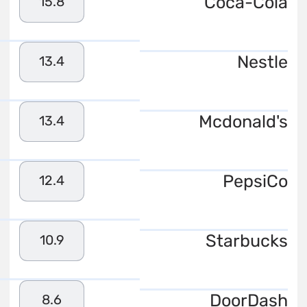
Coca-Cola
15.8
Nestle
13.4
Mcdonald's
13.4
PepsiCo
12.4
Starbucks
10.9
DoorDash
8.6