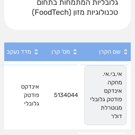
גלובליות המתמחות בתחום
טכנולוגיות מזון (FoodTech)
שם הקרן
מס' קרן
מדד נעקב
אי.בי.אי.
מחקה
אינדקס
אינדקס
5134044
פודטק
פודטק גלובלי
גלובלי
מנוטרלת
דולר