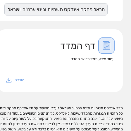
הראל מחקה אינדקס תשתיות ובינוי ארה"ב וישראל
דף המדד
עמוד מידע תמציתי של המדד
הורדה
מדד אינדקס תשתיות ובינוי ארה''ב וישראל נערך ומחושב על ידי אינדקס מחקר ופיתו
משימוש במידע המופיע בעמוד זה ו/או בקישורים כאמור, אם יגרמו, ואינה מתחייבת כי 
כל הזכויות הנגזרות מהמדד שייכות לאינדקס. כל הנתונים המופיעים בעמוד זה מוב
המשתמש. אין לראות במידע המופיע בעמוד זה ו/או בקישורים כאמור המלצה לב
ביצועי עבר אשר אינם מהווים בהכרח את ביצועי ההשקעה בפועל לאור קיום עלויות 
לייעוץ/שיווק השקעות האמור להינתן באופן פרטני על פי צרכי המשקיע ו/או תחליף 
ביטוי במחירי ניירות הערך הנכללים במדד. אין לראות בתוצאות העבר ניסיון לחזות א
ניירות ערך אינם מהווים מכשירי השקעה ולא ניתן להשקיע בהם באופן ישיר. אינדקס
מהמידע המוצג לעיל מבוסס על חישובים תיאורטיים בלבד ולא על ביצועי השוק בפוע
מדדי ניירות ערך למגוון צרכי השקעה ואינה מנהלת, מאשרת, משווקת או מקדמת מ