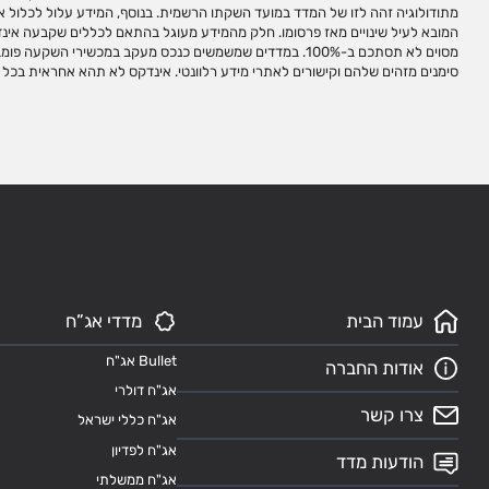
מתודולוגיה זהה לזו של המדד במועד השקתו הרשמית. בנוסף, המידע עלול לכלול אי ד
ו/או מחשבת. השימוש במדדי אינדקס לצורך יצירת מכשירי השקעה מחייב התקשרות
המובא לעיל שינויים מאז פרסומו. חלק מהמידע מעוגל בהתאם לכללים שקבעה אינדק
במדדים. שמות המדדים הינם סימנים מסחריים של אינדקס. אין לבצע כל שימוש בסימנ
מסוים לא תסתכם ב-100%. במדדים שמשמשים כנכס מעקב במכשירי השק
מראש ובכתב מאינדקס. אין להעתיק, לשכפל, לצטט ו/או לפרסם עמוד זה,
סימנים מזהים שלהם וקישורים לאתרי מידע רלוונטי. אינדקס לא תהא אחראית בכל 
עמוד הבית
מדדי אג”ח
Bullet אג"ח
אודות החברה
אג"ח דולרי
צרו קשר
אג"ח כללי ישראל
אג"ח לפדיון
הודעות מדד
אג"ח ממשלתי