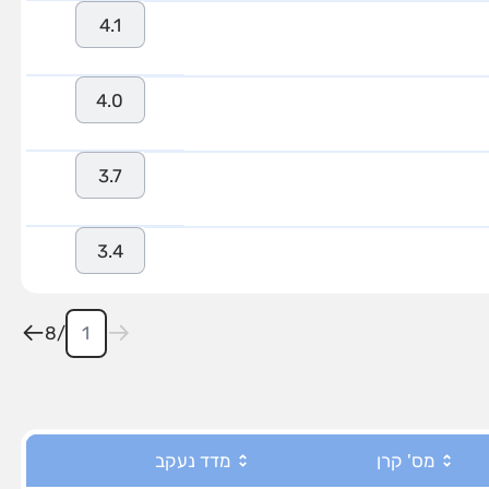
4.1
4.0
3.7
3.4
8
/
מס' קרן
מדד נעקב