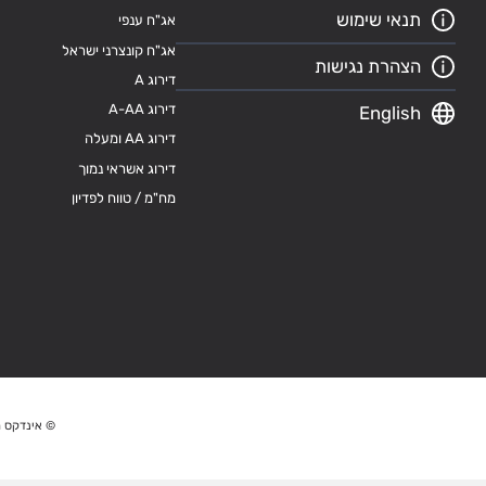
תנאי שימוש
אג"ח ענפי
אג"ח קונצרני ישראל
הצהרת נגישות
דירוג A
דירוג A-AA
English
דירוג AA ומעלה
דירוג אשראי נמוך
מח"מ / טווח לפדיון
© אינדקס מ