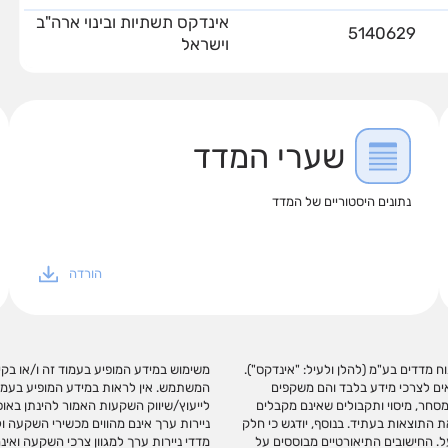
אינדקס תשתיות ובינוי ארה"ב
5140629
וישראל
שערי המדד
נתונים היסטוריים של המדד
הורדה
ח מדדים בע"מ (להלן ולעיל: "אינדקס").
שימוש במידע זה עשוי ליצור רווחים בידי
אים לצרכי מידע בלבד והם משקפים
יצוע פעולות השקעה ו/או תחליף
מסחר, מיסוי ותקבולים שאינם מקבלים
לשיקול דעתו העצמאי של הקורא. מדדי
ת התוצאות בעתיד. בנוסף, יודגש כי חלק
 עוסקת בניתוח ובפיתוח, חישוב ועריכת
ל. החישובים התיאורטיים מבוססים על
כשירי השקעה על המדדים שהיא עורכת