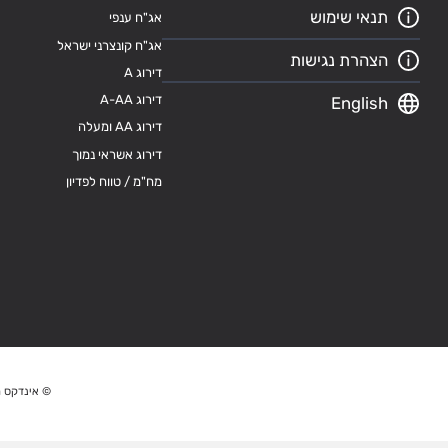
תנאי שימוש
אג"ח ענפי
אג"ח קונצרני ישראל
הצהרת נגישות
דירוג A
דירוג A-AA
English
דירוג AA ומעלה
דירוג אשראי נמוך
מח"מ / טווח לפדיון
© אינדקס מ