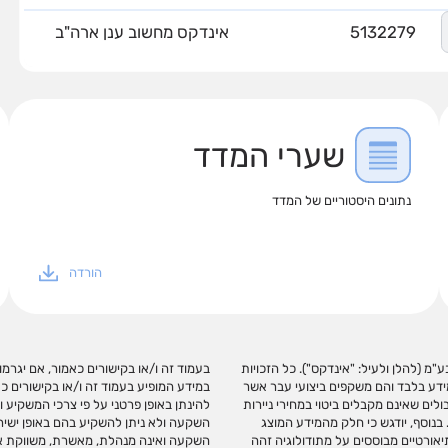
5132279
אינדקס מחשוב ענן ארה"ב
שערי המדד
נתונים היסטוריים של המדד
הורדה
מ (להלן ולעיל: "אינדקס"). כל הזכויות
י ליצור רווחים בידי המשתמש. אין לראות
מידע בלבד והם משקפים ביצועי עבר אשר
או תחליף לייעוץ/שיווק השקעות האמור
לים שאינם מקבלים ביטוי במחירי ניירות
. מדדי ניירות ערך אינם מהווים מכשירי
בנוסף, יודגש כי חלק מהמידע המוצג
עריכת מדדי ניירות ערך למגוון צרכי
יאורטיים מבוססים על מתודולוגיה זהה
 עורכת ו/או מחשבת. השימוש במדדי