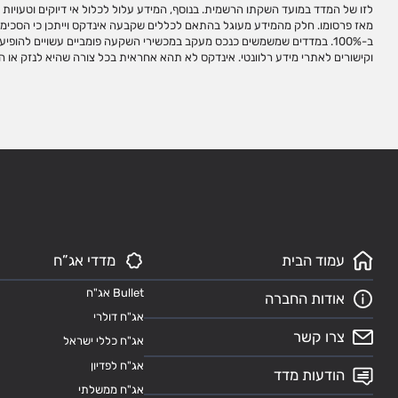
לזו של המדד במועד השקתו הרשמית. בנוסף, המידע עלול לכלול אי דיוקים וטעויות ו
אינדקס לצורך יצירת מכשירי השקעה מחייב התקשרות עם אינדקס לקבלת זכויות
מאז פרסומו. חלק מהמידע מעוגל בהתאם לכללים שקבעה אינדקס וייתכן כי הסכימ
סימנים מסחריים של אינדקס. אין לבצע כל שימוש בסימנים המסחריים של אינדקס ללא
ב-100%. במדדים שמשמשים כנכס מעקב במכשירי השקעה פומביים עשויים להופ
וקישורים לאתרי מידע רלוונטי. אינדקס לא תהא אחראית בכל צורה שהיא לנזק או 
עמוד הבית
מדדי אג”ח
Bullet אג"ח
אודות החברה
אג"ח דולרי
צרו קשר
אג"ח כללי ישראל
אג"ח לפדיון
הודעות מדד
אג"ח ממשלתי