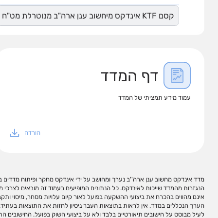
קסם KTF אינדקס מיחשוב ענן ארה"ב מנוטרלת מט"ח
דף המדד
עמוד מידע תמציתי של המדד
הורדה
מדד אינדקס מחשוב ענן ארה''ב נערך ומחושב על ידי אינדקס מחקר ופיתוח מדדים בע"
בעמוד זה ו/או בקישורים כאמור, אם יגרמו, ואינה מתחייבת כי שימוש במידע זה עשו
הנגזרות מהמדד שייכות לאינדקס. כל הנתונים המופיעים בעמוד זה מובאים לצרכי 
במידע המופיע בעמוד זה ו/או בקישורים כאמור המלצה לביצוע פעולות השקעה ו/
אינם מהווים בהכרח את ביצועי ההשקעה בפועל לאור קיום עלויות מסחר, מיסוי ותקבו
להינתן באופן פרטני על פי צרכי המשקיע ו/או תחליף לשיקול דעתו העצמאי של הקורא
הערך הנכללים במדד. אין לראות בתוצאות העבר ניסיון לחזות את התוצאות בעתיד. 
השקעה ולא ניתן להשקיע בהם באופן ישיר. אינדקס עוסקת בניתוח ובפיתוח, חישוב ו
לעיל מבוסס על חישובים תיאורטיים בלבד ולא על ביצועי השוק בפועל. החישובים הת
השקעה ואינה מנהלת, מאשרת, משווקת או מקדמת מכשירי השקעה על המדדים שהיא