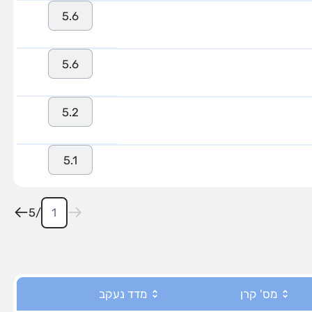
5.6
5.6
5.2
5.1
5
/
מס' קרן
מדד נעקב