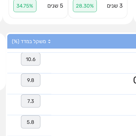
3 שנים
5 שנים
34.75%
28.30%
משקל במדד (%)
10.6
9.8
7.3
5.8